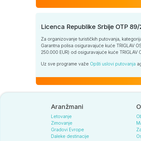
Licenca Republike Srbije OTP 89
Za organizovanje turističkih putovanja, kategorij
Garantna polisa osiguravajuće kuće TRIGLAV OSI
250.000 EUR) od osiguravajuće kuće TRIGLA
Uz sve programe važe
Opšti uslovi putovanja
ag
Aranžmani
O
Letovanje
O
Zimovanje
Ma
Gradovi Evrope
Za
Daleke destinacije
Os