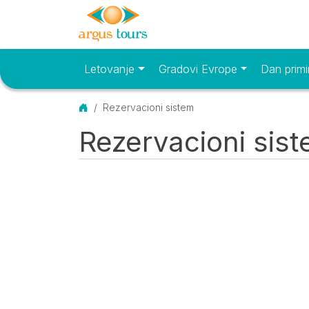
Letovanje
Gradovi Evrope
Dan primi
Osnovni meni
Početna
Rezervacioni sistem
Rezervacioni sis