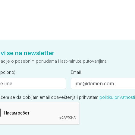
avi se na newsletter
macije o posebnim ponudama i last-minute putovanjima.
opciono)
Email
ažem se da dobijam email obaveštenja i prihvatam
politiku privatnosti
ija