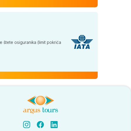
tete osiguranika (limit pokrića