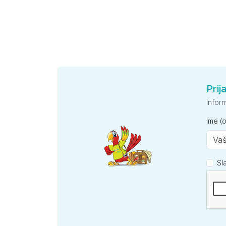
Prij
Infor
Ime (
Sl
Kompan