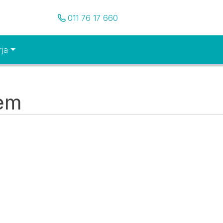
Pozovite nas
011 76 17 660
rja
tem