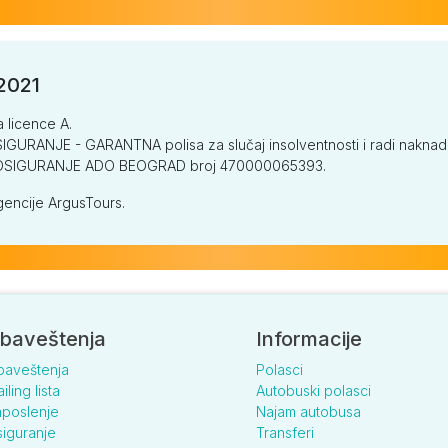
/2021
a licence A.
GURANJE - GARANTNA polisa za slučaj insolventnosti i radi naknade š
V OSIGURANJE ADO BEOGRAD broj 470000065393.
encije ArgusTours.
baveštenja
Informacije
baveštenja
Polasci
iling lista
Autobuski polasci
poslenje
Najam autobusa
iguranje
Transferi