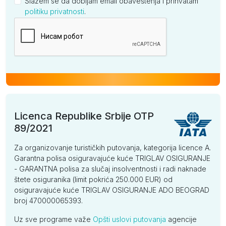
Slažem se da dobijam email obaveštenja i prihvatam
politiku privatnosti
.
Kompanija
Licenca Republike Srbije OTP
89/2021
Za organizovanje turističkih putovanja, kategorija licence A.
Garantna polisa osiguravajuće kuće TRIGLAV OSIGURANJE
- GARANTNA polisa za slučaj insolventnosti i radi naknade
štete osiguranika (limit pokrića 250.000 EUR) od
osiguravajuće kuće TRIGLAV OSIGURANJE ADO BEOGRAD
broj 470000065393.
Uz sve programe važe
Opšti uslovi putovanja
agencije