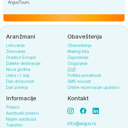
ArgusTours.
Aranžmani
Obaveštenja
Letovanje
Obaveštenja
Zimovanje
Mailing lista
Gradovi Evrope
Zaposlenje
Daleke destinacije
Osiguranje
Nova godina
OUP
Uskrs i 1. maj
Politika privatnosti
Dan državnosti
SMS novosti
Dan primirja
Online rezervacije uputstvo
Informacije
Kontakt
Polasci
Autobuski polasci
Najam autobusa
info@argus.rs
Transferi