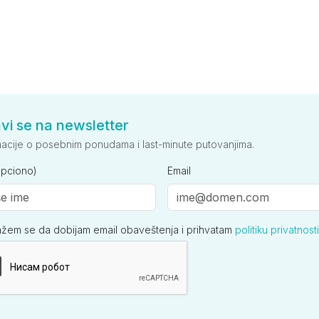
avi se na newsletter
macije o posebnim ponudama i last-minute putovanjima.
opciono)
Email
ažem se da dobijam email obaveštenja i prihvatam
politiku privatnosti
ija