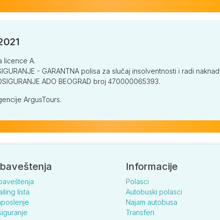
/2021
a licence A.
GURANJE - GARANTNA polisa za slučaj insolventnosti i radi naknade š
V OSIGURANJE ADO BEOGRAD broj 470000065393.
encije ArgusTours.
baveštenja
Informacije
baveštenja
Polasci
iling lista
Autobuski polasci
poslenje
Najam autobusa
iguranje
Transferi