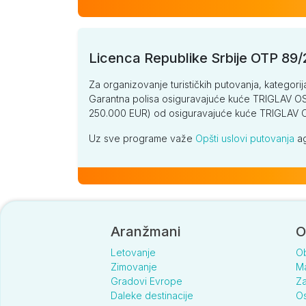
Licenca Republike Srbije OTP 89
Za organizovanje turističkih putovanja, kategorij
Garantna polisa osiguravajuće kuće TRIGLAV OSI
250.000 EUR) od osiguravajuće kuće TRIGLA
Uz sve programe važe
Opšti uslovi putovanja
ag
Aranžmani
O
Letovanje
O
Zimovanje
Ma
Gradovi Evrope
Za
Daleke destinacije
Os