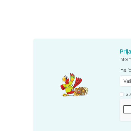
Prij
Infor
Ime (
Sl
Kompan