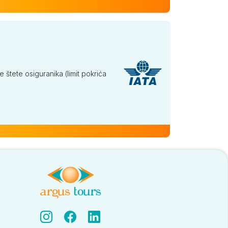
tete osiguranika (limit pokrića