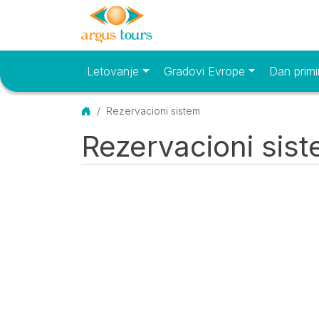
Letovanje
Gradovi Evrope
Dan primi
Osnovni meni
Početna
Rezervacioni sistem
Rezervacioni sis