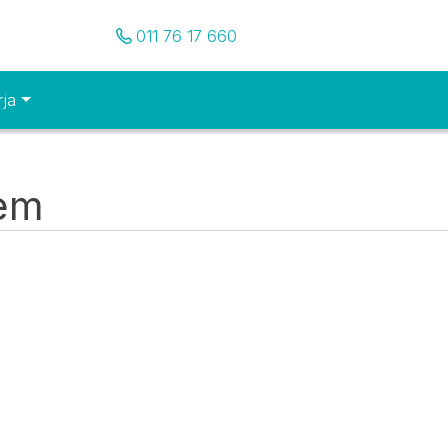
Pozovite nas
011 76 17 660
rja
tem