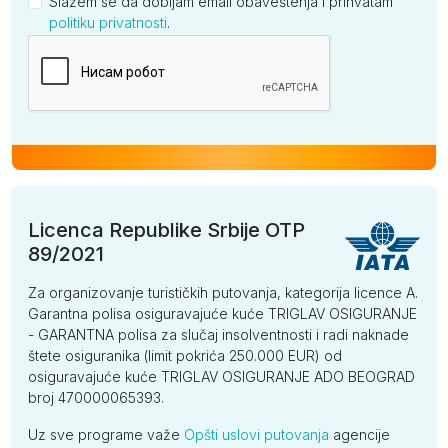
Slažem se da dobijam email obaveštenja i prihvatam
politiku privatnosti
.
Kompanija
Licenca Republike Srbije OTP
89/2021
Za organizovanje turističkih putovanja, kategorija licence A.
Garantna polisa osiguravajuće kuće TRIGLAV OSIGURANJE
- GARANTNA polisa za slučaj insolventnosti i radi naknade
štete osiguranika (limit pokrića 250.000 EUR) od
osiguravajuće kuće TRIGLAV OSIGURANJE ADO BEOGRAD
broj 470000065393.
Uz sve programe važe
Opšti uslovi putovanja
agencije