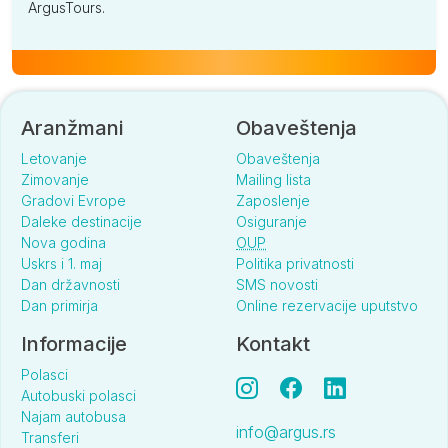
ArgusTours.
Aranžmani
Obaveštenja
Letovanje
Obaveštenja
Zimovanje
Mailing lista
Gradovi Evrope
Zaposlenje
Daleke destinacije
Osiguranje
Nova godina
OUP
Uskrs i 1. maj
Politika privatnosti
Dan državnosti
SMS novosti
Dan primirja
Online rezervacije uputstvo
Informacije
Kontakt
Polasci
Autobuski polasci
Najam autobusa
info@argus.rs
Transferi