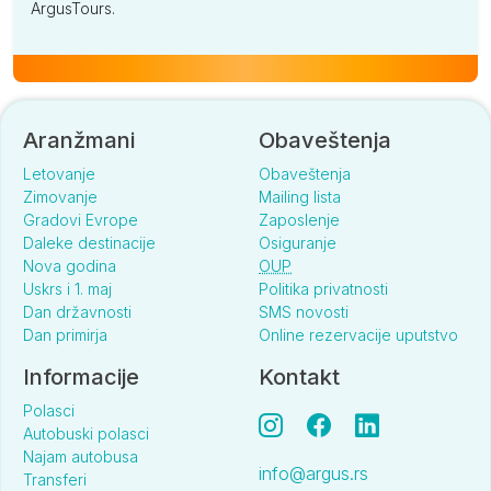
ArgusTours.
Aranžmani
Obaveštenja
Letovanje
Obaveštenja
Zimovanje
Mailing lista
Gradovi Evrope
Zaposlenje
Daleke destinacije
Osiguranje
Nova godina
OUP
Uskrs i 1. maj
Politika privatnosti
Dan državnosti
SMS novosti
Dan primirja
Online rezervacije uputstvo
Informacije
Kontakt
Polasci
Autobuski polasci
Najam autobusa
info@argus.rs
Transferi