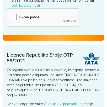
Slažem se da dobijam email obaveštenja i prihvatam
politiku privatnosti
.
Kompanija
Licenca Republike Srbije OTP
89/2021
Za organizovanje turističkih putovanja, kategorija licence A.
Garantna polisa osiguravajuće kuće TRIGLAV OSIGURANJE
- GARANTNA polisa za slučaj insolventnosti i radi naknade
štete osiguranika (limit pokrića 250.000 EUR) od
osiguravajuće kuće TRIGLAV OSIGURANJE ADO BEOGRAD
broj 470000065393.
Uz sve programe važe
Opšti uslovi putovanja
agencije