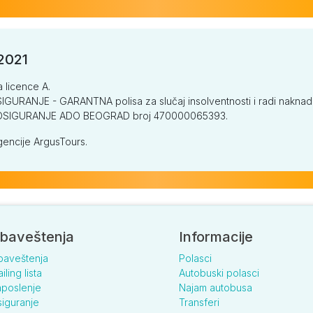
/2021
a licence A.
GURANJE - GARANTNA polisa za slučaj insolventnosti i radi naknade š
V OSIGURANJE ADO BEOGRAD broj 470000065393.
encije ArgusTours.
baveštenja
Informacije
baveštenja
Polasci
iling lista
Autobuski polasci
poslenje
Najam autobusa
iguranje
Transferi