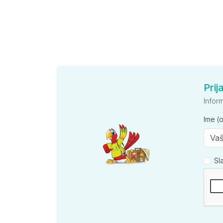
Prij
Infor
Ime (
Sl
Kompan