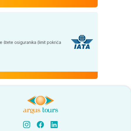
tete osiguranika (limit pokrića