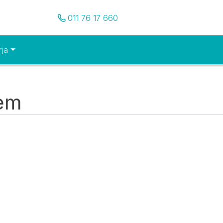
Pozovite nas
011 76 17 660
rja
tem