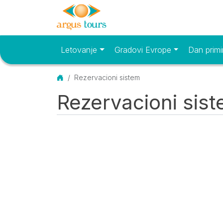
Letovanje
Gradovi Evrope
Dan primi
Osnovni meni
Početna
Rezervacioni sistem
Rezervacioni sis