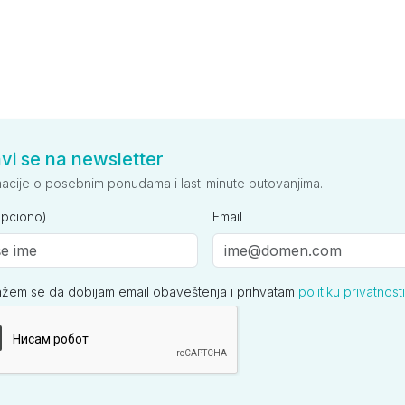
avi se na newsletter
macije o posebnim ponudama i last-minute putovanjima.
opciono)
Email
ažem se da dobijam email obaveštenja i prihvatam
politiku privatnosti
ija