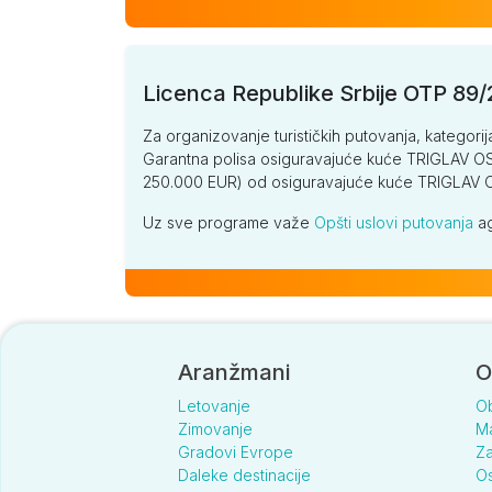
Licenca Republike Srbije OTP 89
Za organizovanje turističkih putovanja, kategorij
Garantna polisa osiguravajuće kuće TRIGLAV OSI
250.000 EUR) od osiguravajuće kuće TRIGLA
Uz sve programe važe
Opšti uslovi putovanja
ag
Aranžmani
O
Letovanje
O
Zimovanje
Ma
Gradovi Evrope
Za
Daleke destinacije
Os