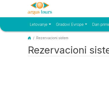
Letovanje
Gradovi Evrope
Dan primi
Osnovni meni
Početna
Rezervacioni sistem
Rezervacioni sis