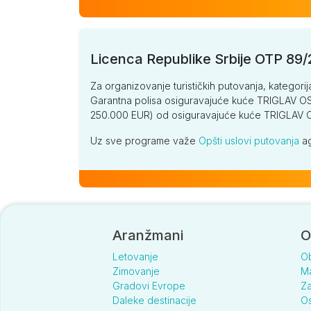
Licenca Republike Srbije OTP 89
Za organizovanje turističkih putovanja, kategorij
Garantna polisa osiguravajuće kuće TRIGLAV OSI
250.000 EUR) od osiguravajuće kuće TRIGLA
Uz sve programe važe
Opšti uslovi putovanja
ag
Aranžmani
O
Letovanje
O
Zimovanje
Ma
Gradovi Evrope
Za
Daleke destinacije
Os