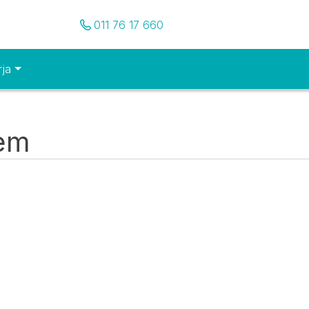
Pozovite nas
011 76 17 660
rja
tem