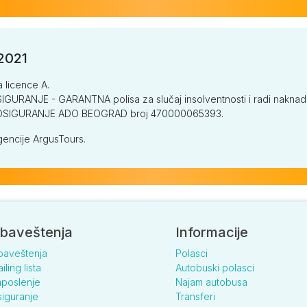
/2021
a licence A.
GURANJE - GARANTNA polisa za slučaj insolventnosti i radi naknade š
V OSIGURANJE ADO BEOGRAD broj 470000065393.
encije ArgusTours.
baveštenja
Informacije
baveštenja
Polasci
iling lista
Autobuski polasci
poslenje
Najam autobusa
iguranje
Transferi