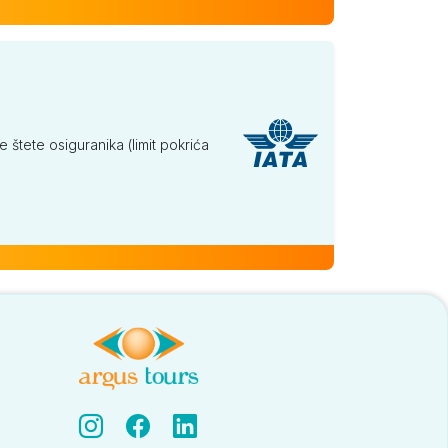
tete osiguranika (limit pokrića