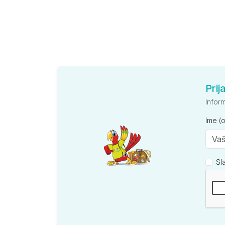
Prij
Infor
Ime (
Sl
Kompan