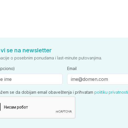
avi se na newsletter
macije o posebnim ponudama i last-minute putovanjima.
opciono)
Email
ažem se da dobijam email obaveštenja i prihvatam
politiku privatnosti
ija