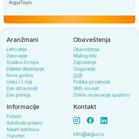
ArgusTours.
Aranžmani
Obaveštenja
Letovanje
Obaveštenja
Zimovanje
Mailing lista
Gradovi Evrope
Zaposlenje
Daleke destinacije
Osiguranje
Nova godina
OUP
Uskrs i 1. maj
Politika privatnosti
Dan državnosti
SMS novosti
Dan primirja
Online rezervacije uputstvo
Informacije
Kontakt
Polasci
Autobuski polasci
Najam autobusa
info@argus.rs
Transferi