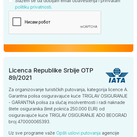
Slažem se da dobijam email obaveštenja i prihvatam
politiku privatnosti
.
Kompanija
Licenca Republike Srbije OTP
89/2021
Za organizovanje turističkih putovanja, kategorija licence A.
Garantna polisa osiguravajuće kuće TRIGLAV OSIGURANJE
- GARANTNA polisa za slučaj insolventnosti i radi naknade
štete osiguranika (limit pokrića 250.000 EUR) od
osiguravajuće kuće TRIGLAV OSIGURANJE ADO BEOGRAD
broj 470000065393.
Uz sve programe važe
Opšti uslovi putovanja
agencije