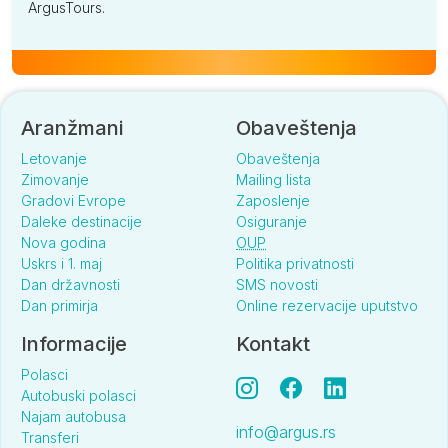
ArgusTours.
Aranžmani
Obaveštenja
Letovanje
Obaveštenja
Zimovanje
Mailing lista
Gradovi Evrope
Zaposlenje
Daleke destinacije
Osiguranje
Nova godina
OUP
Uskrs i 1. maj
Politika privatnosti
Dan državnosti
SMS novosti
Dan primirja
Online rezervacije uputstvo
Informacije
Kontakt
Polasci
Autobuski polasci
Najam autobusa
info@argus.rs
Transferi