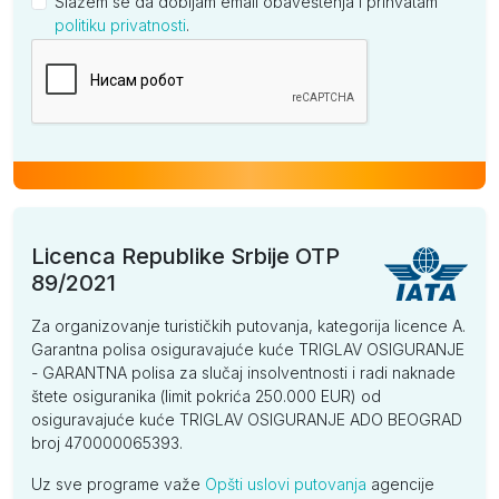
Slažem se da dobijam email obaveštenja i prihvatam
politiku privatnosti
.
Kompanija
Licenca Republike Srbije OTP
89/2021
Za organizovanje turističkih putovanja, kategorija licence A.
Garantna polisa osiguravajuće kuće TRIGLAV OSIGURANJE
- GARANTNA polisa za slučaj insolventnosti i radi naknade
štete osiguranika (limit pokrića 250.000 EUR) od
osiguravajuće kuće TRIGLAV OSIGURANJE ADO BEOGRAD
broj 470000065393.
Uz sve programe važe
Opšti uslovi putovanja
agencije