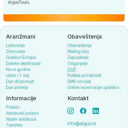
ArgusTours.
Aranžmani
Obaveštenja
Letovanje
Obaveštenja
Zimovanje
Mailing lista
Gradovi Evrope
Zaposlenje
Daleke destinacije
Osiguranje
Nova godina
OUP
Uskrs i 1. maj
Politika privatnosti
Dan državnosti
SMS novosti
Dan primirja
Online rezervacije uputstvo
Informacije
Kontakt
Polasci
Autobuski polasci
Najam autobusa
info@argus.rs
Transferi