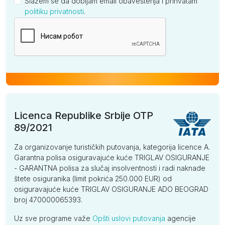
Slažem se da dobijam email obaveštenja i prihvatam
politiku privatnosti
.
Kompanija
Licenca Republike Srbije OTP
89/2021
Za organizovanje turističkih putovanja, kategorija licence A.
Garantna polisa osiguravajuće kuće TRIGLAV OSIGURANJE
- GARANTNA polisa za slučaj insolventnosti i radi naknade
štete osiguranika (limit pokrića 250.000 EUR) od
osiguravajuće kuće TRIGLAV OSIGURANJE ADO BEOGRAD
broj 470000065393.
Uz sve programe važe
Opšti uslovi putovanja
agencije