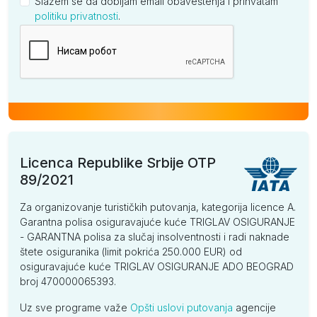
Slažem se da dobijam email obaveštenja i prihvatam
politiku privatnosti
.
Kompanija
Licenca Republike Srbije OTP
89/2021
Za organizovanje turističkih putovanja, kategorija licence A.
Garantna polisa osiguravajuće kuće TRIGLAV OSIGURANJE
- GARANTNA polisa za slučaj insolventnosti i radi naknade
štete osiguranika (limit pokrića 250.000 EUR) od
osiguravajuće kuće TRIGLAV OSIGURANJE ADO BEOGRAD
broj 470000065393.
Uz sve programe važe
Opšti uslovi putovanja
agencije