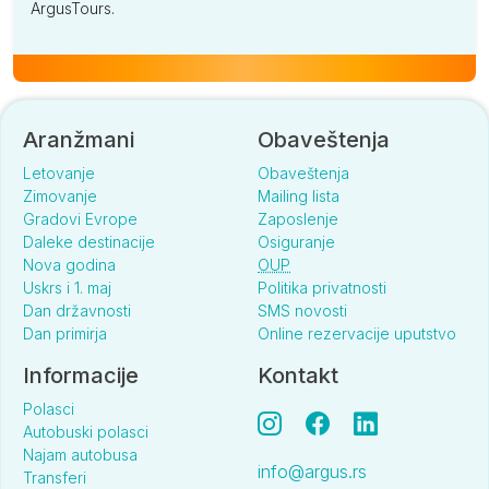
ArgusTours.
Aranžmani
Obaveštenja
Letovanje
Obaveštenja
Zimovanje
Mailing lista
Gradovi Evrope
Zaposlenje
Daleke destinacije
Osiguranje
Nova godina
OUP
Uskrs i 1. maj
Politika privatnosti
Dan državnosti
SMS novosti
Dan primirja
Online rezervacije uputstvo
Informacije
Kontakt
Polasci
Autobuski polasci
Najam autobusa
info@argus.rs
Transferi