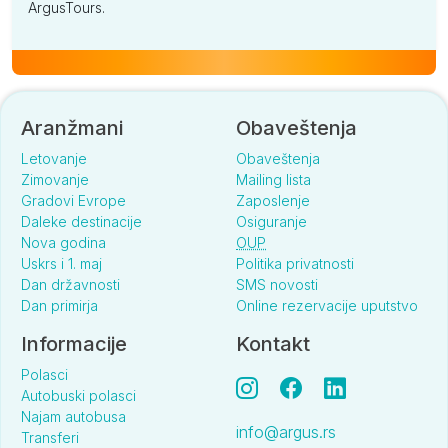
ArgusTours.
Aranžmani
Obaveštenja
Letovanje
Obaveštenja
Zimovanje
Mailing lista
Gradovi Evrope
Zaposlenje
Daleke destinacije
Osiguranje
Nova godina
OUP
Uskrs i 1. maj
Politika privatnosti
Dan državnosti
SMS novosti
Dan primirja
Online rezervacije uputstvo
Informacije
Kontakt
Polasci
Autobuski polasci
Najam autobusa
info@argus.rs
Transferi