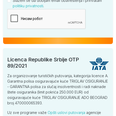
Slažem se da dobijam email obaveštenja i prihvatam
politiku privatnosti
.
Kompanija
Licenca Republike Srbije OTP
89/2021
Za organizovanje turističkih putovanja, kategorija licence A.
Garantna polisa osiguravajuće kuće TRIGLAV OSIGURANJE
- GARANTNA polisa za slučaj insolventnosti i radi naknade
štete osiguranika (limit pokrića 250.000 EUR) od
osiguravajuće kuće TRIGLAV OSIGURANJE ADO BEOGRAD
broj 470000065393.
Uz sve programe važe
Opšti uslovi putovanja
agencije