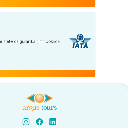
tete osiguranika (limit pokrića