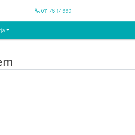
Pozovite nas
011 76 17 660
rja
tem