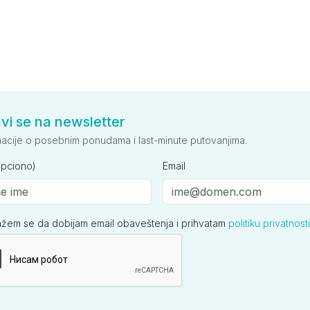
avi se na newsletter
macije o posebnim ponudama i last-minute putovanjima.
opciono)
Email
ažem se da dobijam email obaveštenja i prihvatam
politiku privatnosti
ija