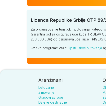
Licenca Republike Srbije OTP 89
Za organizovanje turističkih putovanja, kategorij
Garantna polisa osiguravajuće kuće TRIGLAV OSI
250.000 EUR) od osiguravajuće kuće TRIGLA
Uz sve programe važe
Opšti uslovi putovanja
ag
Aranžmani
O
Letovanje
O
Zimovanje
Ma
Gradovi Evrope
Za
Daleke destinacije
Os