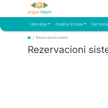
Letovanje
Gradovi Evrope
Dan primi
Osnovni meni
Početna
Rezervacioni sistem
Rezervacioni sis