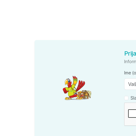
Prij
Infor
Ime (
Sl
Kompan