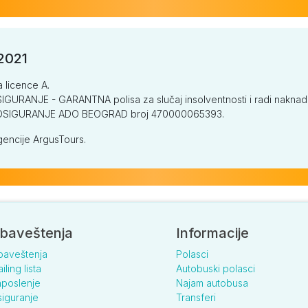
/2021
a licence A.
GURANJE - GARANTNA polisa za slučaj insolventnosti i radi naknade š
V OSIGURANJE ADO BEOGRAD broj 470000065393.
encije ArgusTours.
baveštenja
Informacije
baveštenja
Polasci
iling lista
Autobuski polasci
poslenje
Najam autobusa
iguranje
Transferi