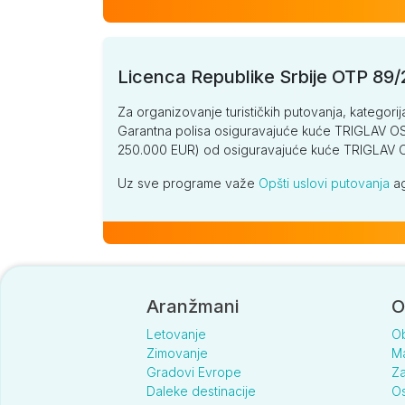
Licenca Republike Srbije OTP 89
Za organizovanje turističkih putovanja, kategorij
Garantna polisa osiguravajuće kuće TRIGLAV OSI
250.000 EUR) od osiguravajuće kuće TRIGLA
Uz sve programe važe
Opšti uslovi putovanja
ag
Aranžmani
O
Letovanje
O
Zimovanje
Ma
Gradovi Evrope
Za
Daleke destinacije
Os