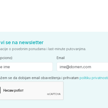
avi se na newsletter
macije o posebnim ponudama i last-minute putovanjima.
opciono)
Email
ažem se da dobijam email obaveštenja i prihvatam
politiku privatnosti
ija