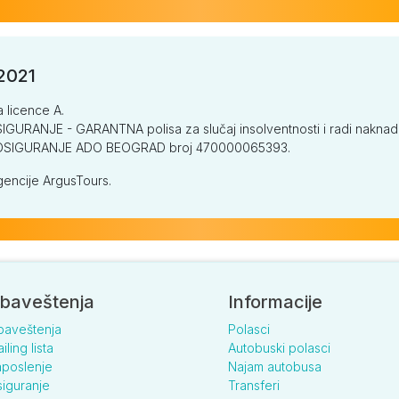
/2021
a licence A.
GURANJE - GARANTNA polisa za slučaj insolventnosti i radi naknade š
V OSIGURANJE ADO BEOGRAD broj 470000065393.
encije ArgusTours.
baveštenja
Informacije
baveštenja
Polasci
iling lista
Autobuski polasci
poslenje
Najam autobusa
iguranje
Transferi