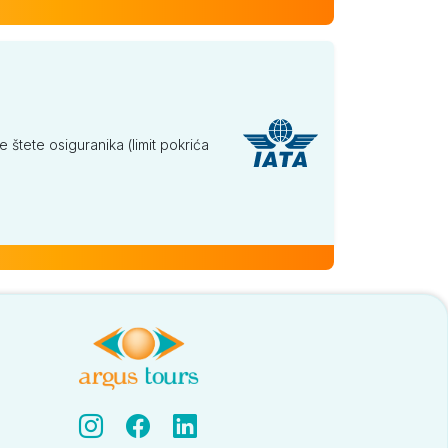
tete osiguranika (limit pokrića