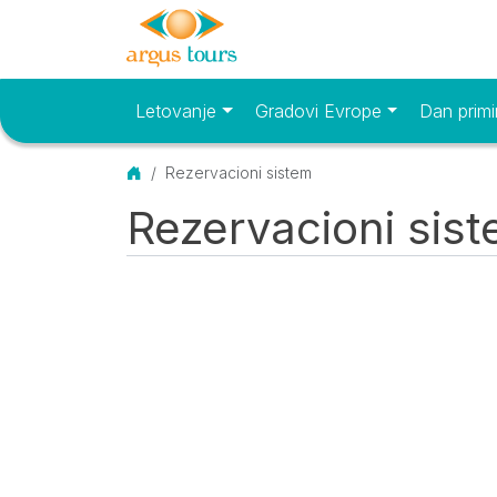
Letovanje
Gradovi Evrope
Dan primi
Osnovni meni
Početna
Rezervacioni sistem
Rezervacioni sis