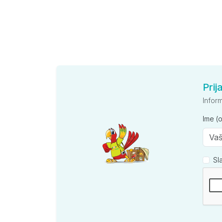
Prij
Infor
Ime (
Sl
Kompan