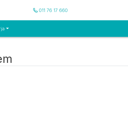
Pozovite nas
011 76 17 660
rja
tem