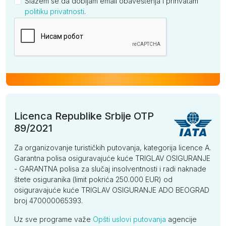
Slažem se da dobijam email obaveštenja i prihvatam
politiku privatnosti
.
Kompanija
Licenca Republike Srbije OTP
89/2021
Za organizovanje turističkih putovanja, kategorija licence A.
Garantna polisa osiguravajuće kuće TRIGLAV OSIGURANJE
- GARANTNA polisa za slučaj insolventnosti i radi naknade
štete osiguranika (limit pokrića 250.000 EUR) od
osiguravajuće kuće TRIGLAV OSIGURANJE ADO BEOGRAD
broj 470000065393.
Uz sve programe važe
Opšti uslovi putovanja
agencije