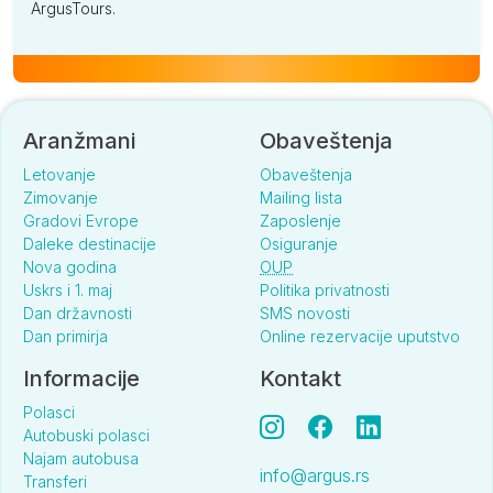
ArgusTours.
Aranžmani
Obaveštenja
Letovanje
Obaveštenja
Zimovanje
Mailing lista
Gradovi Evrope
Zaposlenje
Daleke destinacije
Osiguranje
Nova godina
OUP
Uskrs i 1. maj
Politika privatnosti
Dan državnosti
SMS novosti
Dan primirja
Online rezervacije uputstvo
Informacije
Kontakt
Polasci
Autobuski polasci
Najam autobusa
info@argus.rs
Transferi