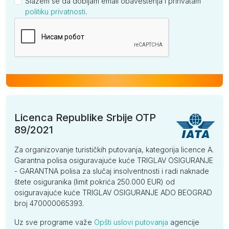
Slažem se da dobijam email obaveštenja i prihvatam
politiku privatnosti
.
Kompanija
Licenca Republike Srbije OTP
89/2021
Za organizovanje turističkih putovanja, kategorija licence A.
Garantna polisa osiguravajuće kuće TRIGLAV OSIGURANJE
- GARANTNA polisa za slučaj insolventnosti i radi naknade
štete osiguranika (limit pokrića 250.000 EUR) od
osiguravajuće kuće TRIGLAV OSIGURANJE ADO BEOGRAD
broj 470000065393.
Uz sve programe važe
Opšti uslovi putovanja
agencije