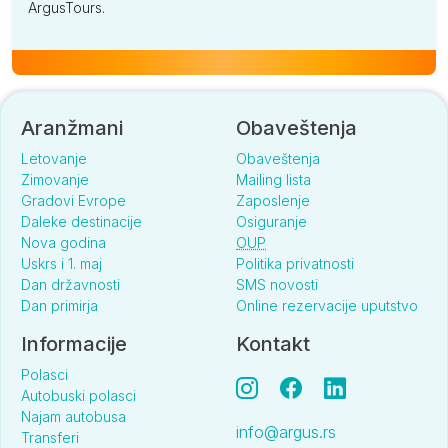
ArgusTours.
Aranžmani
Obaveštenja
Letovanje
Obaveštenja
Zimovanje
Mailing lista
Gradovi Evrope
Zaposlenje
Daleke destinacije
Osiguranje
Nova godina
OUP
Uskrs i 1. maj
Politika privatnosti
Dan državnosti
SMS novosti
Dan primirja
Online rezervacije uputstvo
Informacije
Kontakt
Polasci
Autobuski polasci
Najam autobusa
info@argus.rs
Transferi