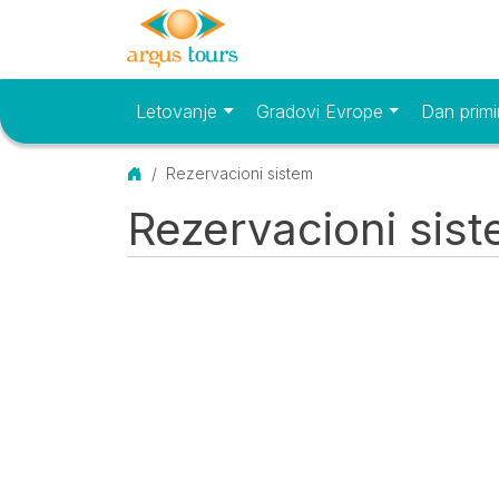
Letovanje
Gradovi Evrope
Dan primi
Osnovni meni
Početna
Rezervacioni sistem
Rezervacioni sis