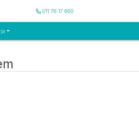
Pozovite nas
011 76 17 660
rja
tem