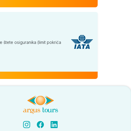
tete osiguranika (limit pokrića