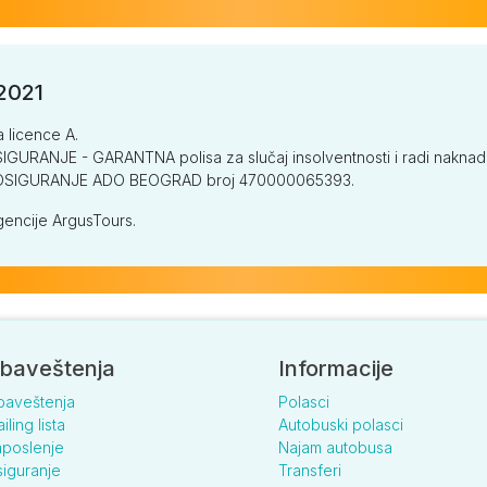
/2021
a licence A.
GURANJE - GARANTNA polisa za slučaj insolventnosti i radi naknade š
V OSIGURANJE ADO BEOGRAD broj 470000065393.
encije ArgusTours.
baveštenja
Informacije
baveštenja
Polasci
iling lista
Autobuski polasci
poslenje
Najam autobusa
iguranje
Transferi