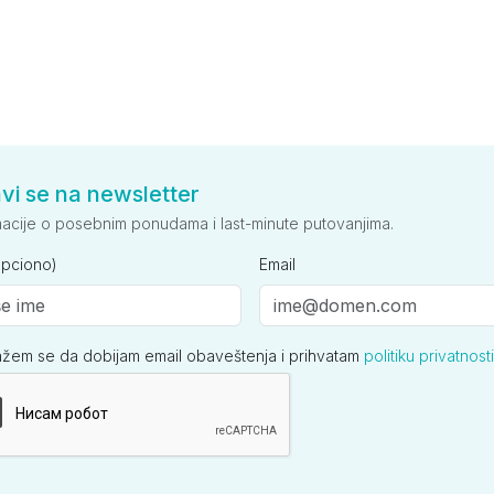
avi se na newsletter
macije o posebnim ponudama i last-minute putovanjima.
opciono)
Email
ažem se da dobijam email obaveštenja i prihvatam
politiku privatnosti
ija