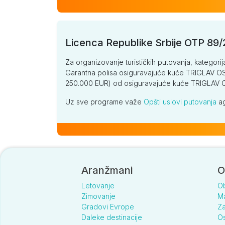
Licenca Republike Srbije OTP 89
Za organizovanje turističkih putovanja, kategorij
Garantna polisa osiguravajuće kuće TRIGLAV OSI
250.000 EUR) od osiguravajuće kuće TRIGLA
Uz sve programe važe
Opšti uslovi putovanja
ag
Aranžmani
O
Letovanje
O
Zimovanje
Ma
Gradovi Evrope
Za
Daleke destinacije
Os