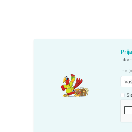
Prij
Infor
Ime (
Sl
Kompan