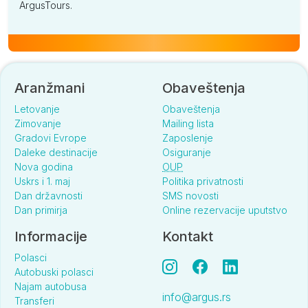
ArgusTours.
Aranžmani
Obaveštenja
Letovanje
Obaveštenja
Zimovanje
Mailing lista
Gradovi Evrope
Zaposlenje
Daleke destinacije
Osiguranje
Nova godina
OUP
Uskrs i 1. maj
Politika privatnosti
Dan državnosti
SMS novosti
Dan primirja
Online rezervacije uputstvo
Informacije
Kontakt
Polasci
Autobuski polasci
Najam autobusa
info@argus.rs
Transferi