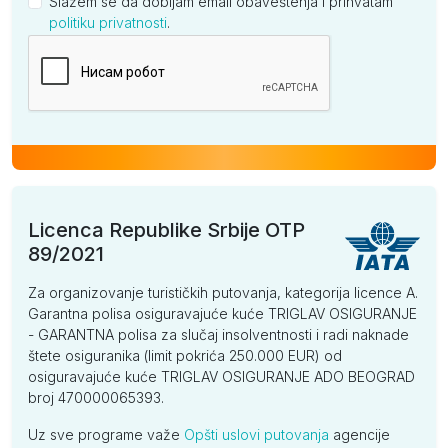
Slažem se da dobijam email obaveštenja i prihvatam
politiku privatnosti
.
Kompanija
Licenca Republike Srbije OTP
89/2021
Za organizovanje turističkih putovanja, kategorija licence A.
Garantna polisa osiguravajuće kuće TRIGLAV OSIGURANJE
- GARANTNA polisa za slučaj insolventnosti i radi naknade
štete osiguranika (limit pokrića 250.000 EUR) od
osiguravajuće kuće TRIGLAV OSIGURANJE ADO BEOGRAD
broj 470000065393.
Uz sve programe važe
Opšti uslovi putovanja
agencije