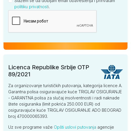
Slažem se da dobijam email obaveštenja i prihvatam
politiku privatnosti
.
Kompanija
Licenca Republike Srbije OTP
89/2021
Za organizovanje turističkih putovanja, kategorija licence A.
Garantna polisa osiguravajuće kuće TRIGLAV OSIGURANJE
- GARANTNA polisa za slučaj insolventnosti i radi naknade
štete osiguranika (limit pokrića 250.000 EUR) od
osiguravajuće kuće TRIGLAV OSIGURANJE ADO BEOGRAD
broj 470000065393.
Uz sve programe važe
Opšti uslovi putovanja
agencije