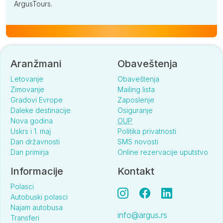
ArgusTours.
Aranžmani
Obaveštenja
Letovanje
Obaveštenja
Zimovanje
Mailing lista
Gradovi Evrope
Zaposlenje
Daleke destinacije
Osiguranje
Nova godina
OUP
Uskrs i 1. maj
Politika privatnosti
Dan državnosti
SMS novosti
Dan primirja
Online rezervacije uputstvo
Informacije
Kontakt
Polasci
Autobuski polasci
Najam autobusa
info@argus.rs
Transferi