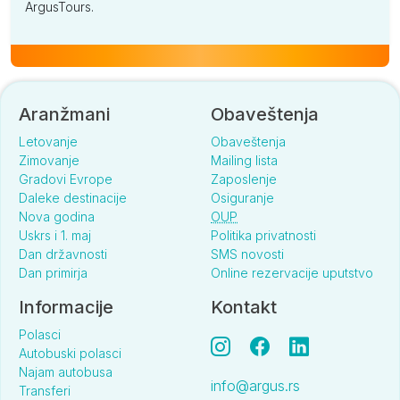
ArgusTours.
Aranžmani
Obaveštenja
Letovanje
Obaveštenja
Zimovanje
Mailing lista
Gradovi Evrope
Zaposlenje
Daleke destinacije
Osiguranje
Nova godina
OUP
Uskrs i 1. maj
Politika privatnosti
Dan državnosti
SMS novosti
Dan primirja
Online rezervacije uputstvo
Informacije
Kontakt
Polasci
Autobuski polasci
Najam autobusa
info@argus.rs
Transferi