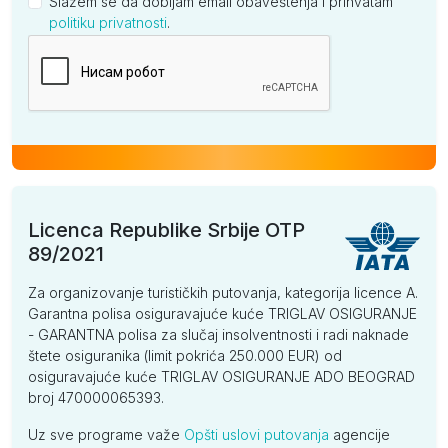
Slažem se da dobijam email obaveštenja i prihvatam
politiku privatnosti
.
Kompanija
Licenca Republike Srbije OTP
89/2021
Za organizovanje turističkih putovanja, kategorija licence A.
Garantna polisa osiguravajuće kuće TRIGLAV OSIGURANJE
- GARANTNA polisa za slučaj insolventnosti i radi naknade
štete osiguranika (limit pokrića 250.000 EUR) od
osiguravajuće kuće TRIGLAV OSIGURANJE ADO BEOGRAD
broj 470000065393.
Uz sve programe važe
Opšti uslovi putovanja
agencije