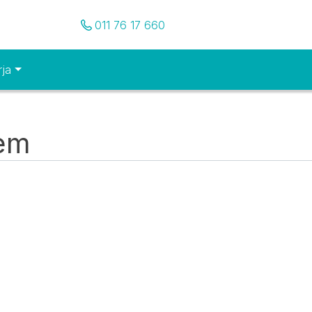
Pozovite nas
011 76 17 660
rja
tem