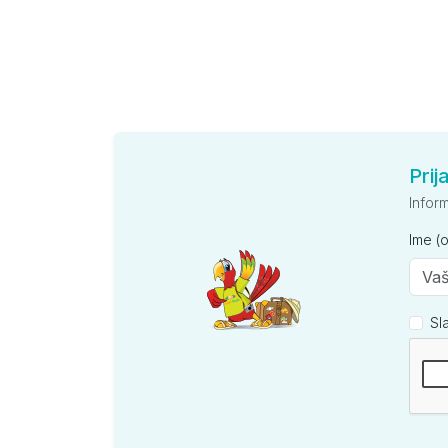
Prij
Infor
Ime (
Sl
Kompan