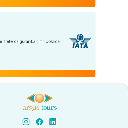
tete osiguranika (limit pokrića