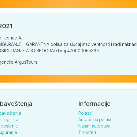
/2021
a licence A.
GURANJE - GARANTNA polisa za slučaj insolventnosti i radi naknade š
V OSIGURANJE ADO BEOGRAD broj 470000065393.
encije ArgusTours.
baveštenja
Informacije
baveštenja
Polasci
iling lista
Autobuski polasci
poslenje
Najam autobusa
iguranje
Transferi