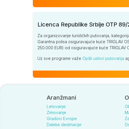
Licenca Republike Srbije OTP 89
Za organizovanje turističkih putovanja, kategorij
Garantna polisa osiguravajuće kuće TRIGLAV OSI
250.000 EUR) od osiguravajuće kuće TRIGLA
Uz sve programe važe
Opšti uslovi putovanja
ag
Aranžmani
O
Letovanje
O
Zimovanje
Ma
Gradovi Evrope
Za
Daleke destinacije
Os