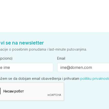
avi se na newsletter
macije o posebnim ponudama i last-minute putovanjima.
opciono)
Email
ažem se da dobijam email obaveštenja i prihvatam
politiku privatnosti
ija