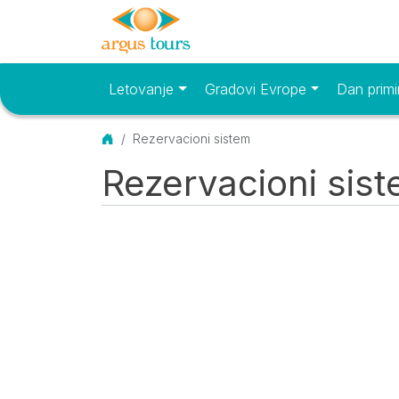
Letovanje
Gradovi Evrope
Dan primi
Osnovni meni
Početna
Rezervacioni sistem
Rezervacioni sis