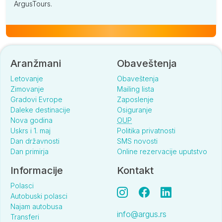
ArgusTours.
Aranžmani
Obaveštenja
Letovanje
Obaveštenja
Zimovanje
Mailing lista
Gradovi Evrope
Zaposlenje
Daleke destinacije
Osiguranje
Nova godina
OUP
Uskrs i 1. maj
Politika privatnosti
Dan državnosti
SMS novosti
Dan primirja
Online rezervacije uputstvo
Informacije
Kontakt
Polasci
Autobuski polasci
Najam autobusa
info@argus.rs
Transferi