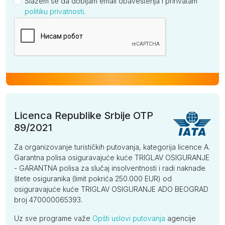
Slažem se da dobijam email obaveštenja i prihvatam
politiku privatnosti
.
Kompanija
Licenca Republike Srbije OTP
89/2021
Za organizovanje turističkih putovanja, kategorija licence A.
Garantna polisa osiguravajuće kuće TRIGLAV OSIGURANJE
- GARANTNA polisa za slučaj insolventnosti i radi naknade
štete osiguranika (limit pokrića 250.000 EUR) od
osiguravajuće kuće TRIGLAV OSIGURANJE ADO BEOGRAD
broj 470000065393.
Uz sve programe važe
Opšti uslovi putovanja
agencije