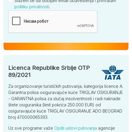
Slažem se da dobijam email obaveštenja i prihvatam
politiku privatnosti
.
Kompanija
Licenca Republike Srbije OTP
89/2021
Za organizovanje turističkih putovanja, kategorija licence A.
Garantna polisa osiguravajuće kuće TRIGLAV OSIGURANJE
- GARANTNA polisa za slučaj insolventnosti i radi naknade
štete osiguranika (limit pokrića 250.000 EUR) od
osiguravajuće kuće TRIGLAV OSIGURANJE ADO BEOGRAD
broj 470000065393.
Uz sve programe važe
Opšti uslovi putovanja
agencije