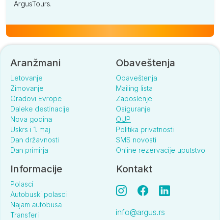
ArgusTours.
Aranžmani
Obaveštenja
Letovanje
Obaveštenja
Zimovanje
Mailing lista
Gradovi Evrope
Zaposlenje
Daleke destinacije
Osiguranje
Nova godina
OUP
Uskrs i 1. maj
Politika privatnosti
Dan državnosti
SMS novosti
Dan primirja
Online rezervacije uputstvo
Informacije
Kontakt
Polasci
Autobuski polasci
Najam autobusa
info@argus.rs
Transferi