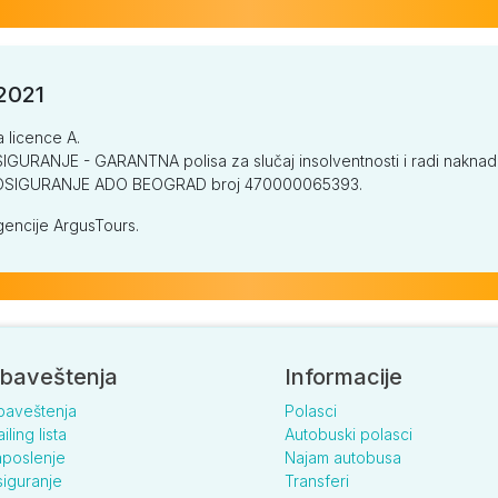
/2021
a licence A.
GURANJE - GARANTNA polisa za slučaj insolventnosti i radi naknade š
V OSIGURANJE ADO BEOGRAD broj 470000065393.
encije ArgusTours.
baveštenja
Informacije
baveštenja
Polasci
iling lista
Autobuski polasci
poslenje
Najam autobusa
iguranje
Transferi