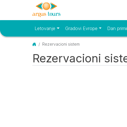
Letovanje
Gradovi Evrope
Dan primi
Osnovni meni
Početna
Rezervacioni sistem
Rezervacioni sis