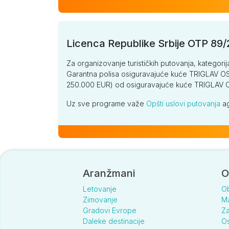
Licenca Republike Srbije OTP 89
Za organizovanje turističkih putovanja, kategorij
Garantna polisa osiguravajuće kuće TRIGLAV OSI
250.000 EUR) od osiguravajuće kuće TRIGLA
Uz sve programe važe
Opšti uslovi putovanja
ag
Aranžmani
O
Letovanje
O
Zimovanje
Ma
Gradovi Evrope
Za
Daleke destinacije
Os