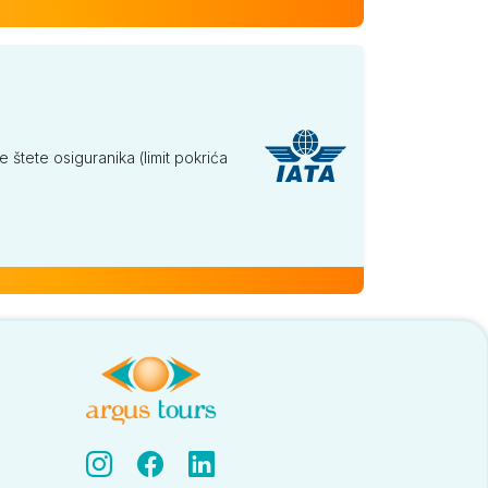
tete osiguranika (limit pokrića