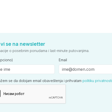
avi se na newsletter
macije o posebnim ponudama i last-minute putovanjima.
opciono)
Email
ažem se da dobijam email obaveštenja i prihvatam
politiku privatnosti
ija