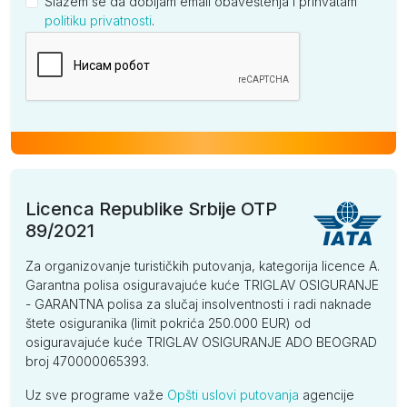
Slažem se da dobijam email obaveštenja i prihvatam
politiku privatnosti
.
Kompanija
Licenca Republike Srbije OTP
89/2021
Za organizovanje turističkih putovanja, kategorija licence A.
Garantna polisa osiguravajuće kuće TRIGLAV OSIGURANJE
- GARANTNA polisa za slučaj insolventnosti i radi naknade
štete osiguranika (limit pokrića 250.000 EUR) od
osiguravajuće kuće TRIGLAV OSIGURANJE ADO BEOGRAD
broj 470000065393.
Uz sve programe važe
Opšti uslovi putovanja
agencije