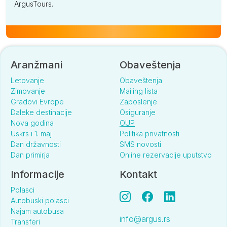
ArgusTours.
Aranžmani
Obaveštenja
Letovanje
Obaveštenja
Zimovanje
Mailing lista
Gradovi Evrope
Zaposlenje
Daleke destinacije
Osiguranje
Nova godina
OUP
Uskrs i 1. maj
Politika privatnosti
Dan državnosti
SMS novosti
Dan primirja
Online rezervacije uputstvo
Informacije
Kontakt
Polasci
Autobuski polasci
Najam autobusa
info@argus.rs
Transferi