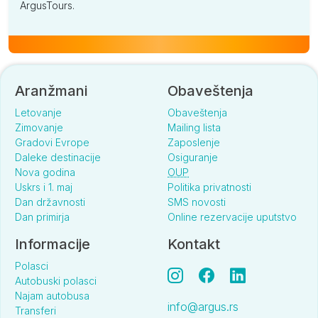
ArgusTours.
Aranžmani
Obaveštenja
Letovanje
Obaveštenja
Zimovanje
Mailing lista
Gradovi Evrope
Zaposlenje
Daleke destinacije
Osiguranje
Nova godina
OUP
Uskrs i 1. maj
Politika privatnosti
Dan državnosti
SMS novosti
Dan primirja
Online rezervacije uputstvo
Informacije
Kontakt
Polasci
Autobuski polasci
Najam autobusa
info@argus.rs
Transferi