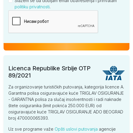
Slažem se da dobijam email obaveštenja i prihvatam
politiku privatnosti
.
Kompanija
Licenca Republike Srbije OTP
89/2021
Za organizovanje turističkih putovanja, kategorija licence A.
Garantna polisa osiguravajuće kuće TRIGLAV OSIGURANJE
- GARANTNA polisa za slučaj insolventnosti i radi naknade
štete osiguranika (limit pokrića 250.000 EUR) od
osiguravajuće kuće TRIGLAV OSIGURANJE ADO BEOGRAD
broj 470000065393.
Uz sve programe važe
Opšti uslovi putovanja
agencije