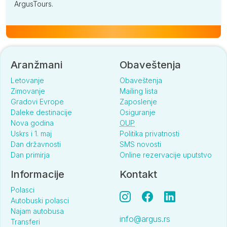
ArgusTours.
Aranžmani
Obaveštenja
Letovanje
Obaveštenja
Zimovanje
Mailing lista
Gradovi Evrope
Zaposlenje
Daleke destinacije
Osiguranje
Nova godina
OUP
Uskrs i 1. maj
Politika privatnosti
Dan državnosti
SMS novosti
Dan primirja
Online rezervacije uputstvo
Informacije
Kontakt
Polasci
Autobuski polasci
Najam autobusa
info@argus.rs
Transferi