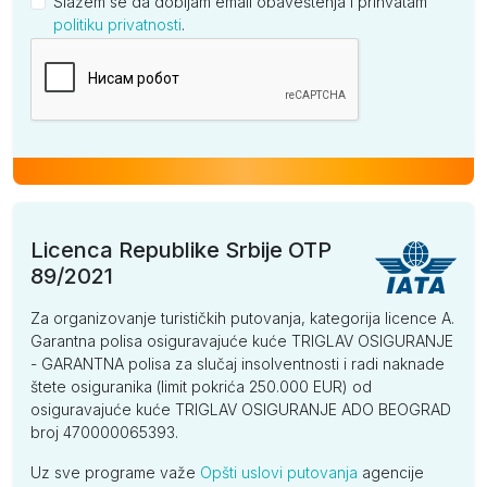
Slažem se da dobijam email obaveštenja i prihvatam
politiku privatnosti
.
Kompanija
Licenca Republike Srbije OTP
89/2021
Za organizovanje turističkih putovanja, kategorija licence A.
Garantna polisa osiguravajuće kuće TRIGLAV OSIGURANJE
- GARANTNA polisa za slučaj insolventnosti i radi naknade
štete osiguranika (limit pokrića 250.000 EUR) od
osiguravajuće kuće TRIGLAV OSIGURANJE ADO BEOGRAD
broj 470000065393.
Uz sve programe važe
Opšti uslovi putovanja
agencije