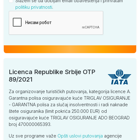
Slažem se da dobijam email obaveštenja i prihvatam
politiku privatnosti
.
Kompanija
Licenca Republike Srbije OTP
89/2021
Za organizovanje turističkih putovanja, kategorija licence A.
Garantna polisa osiguravajuće kuće TRIGLAV OSIGURANJE
- GARANTNA polisa za slučaj insolventnosti i radi naknade
štete osiguranika (limit pokrića 250.000 EUR) od
osiguravajuće kuće TRIGLAV OSIGURANJE ADO BEOGRAD
broj 470000065393.
Uz sve programe važe
Opšti uslovi putovanja
agencije