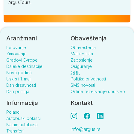
ArgusTours.
Aranžmani
Obaveštenja
Letovanje
Obaveštenja
Zimovanje
Mailing lista
Gradovi Evrope
Zaposlenje
Daleke destinacije
Osiguranje
Nova godina
OUP
Uskrs i 1. maj
Politika privatnosti
Dan državnosti
SMS novosti
Dan primirja
Online rezervacije uputstvo
Informacije
Kontakt
Polasci
Autobuski polasci
Najam autobusa
info@argus.rs
Transferi