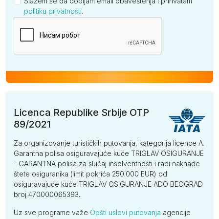
Slažem se da dobijam email obaveštenja i prihvatam
politiku privatnosti
.
Kompanija
Licenca Republike Srbije OTP
89/2021
Za organizovanje turističkih putovanja, kategorija licence A.
Garantna polisa osiguravajuće kuće TRIGLAV OSIGURANJE
- GARANTNA polisa za slučaj insolventnosti i radi naknade
štete osiguranika (limit pokrića 250.000 EUR) od
osiguravajuće kuće TRIGLAV OSIGURANJE ADO BEOGRAD
broj 470000065393.
Uz sve programe važe
Opšti uslovi putovanja
agencije