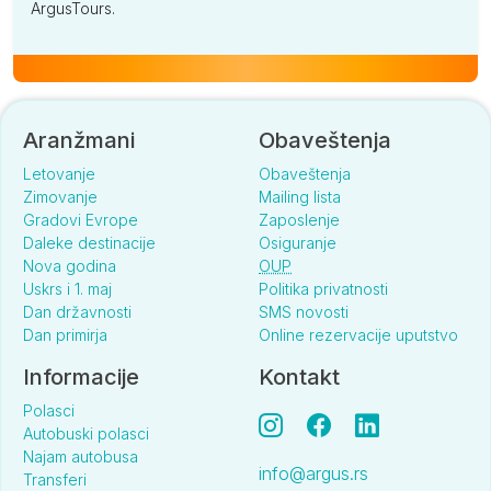
ArgusTours.
Aranžmani
Obaveštenja
Letovanje
Obaveštenja
Zimovanje
Mailing lista
Gradovi Evrope
Zaposlenje
Daleke destinacije
Osiguranje
Nova godina
OUP
Uskrs i 1. maj
Politika privatnosti
Dan državnosti
SMS novosti
Dan primirja
Online rezervacije uputstvo
Informacije
Kontakt
Polasci
Autobuski polasci
Najam autobusa
info@argus.rs
Transferi