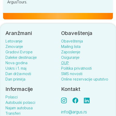
ArgusTours.
Aranžmani
Obaveštenja
Letovanje
Obaveštenja
Zimovanje
Mailing lista
Gradovi Evrope
Zaposlenje
Daleke destinacije
Osiguranje
Nova godina
OUP
Uskrs i 1. maj
Politika privatnosti
Dan državnosti
SMS novosti
Dan primirja
Online rezervacije uputstvo
Informacije
Kontakt
Polasci
Autobuski polasci
Najam autobusa
info@argus.rs
Transferi