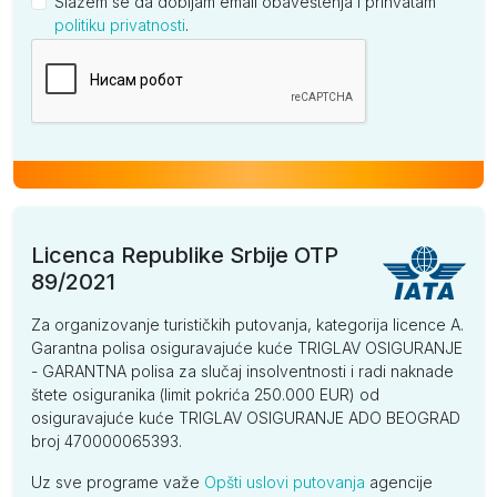
Slažem se da dobijam email obaveštenja i prihvatam
politiku privatnosti
.
Kompanija
Licenca Republike Srbije OTP
89/2021
Za organizovanje turističkih putovanja, kategorija licence A.
Garantna polisa osiguravajuće kuće TRIGLAV OSIGURANJE
- GARANTNA polisa za slučaj insolventnosti i radi naknade
štete osiguranika (limit pokrića 250.000 EUR) od
osiguravajuće kuće TRIGLAV OSIGURANJE ADO BEOGRAD
broj 470000065393.
Uz sve programe važe
Opšti uslovi putovanja
agencije