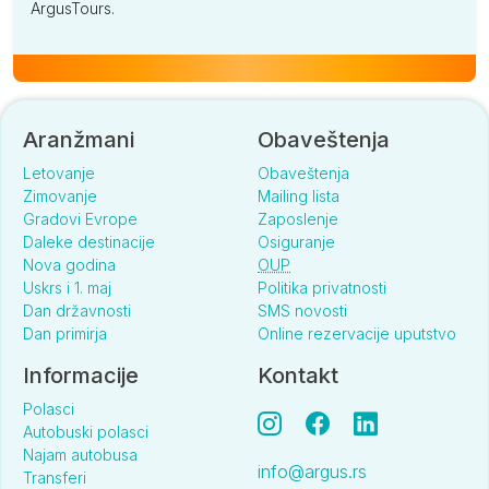
ArgusTours.
Aranžmani
Obaveštenja
Letovanje
Obaveštenja
Zimovanje
Mailing lista
Gradovi Evrope
Zaposlenje
Daleke destinacije
Osiguranje
Nova godina
OUP
Uskrs i 1. maj
Politika privatnosti
Dan državnosti
SMS novosti
Dan primirja
Online rezervacije uputstvo
Informacije
Kontakt
Polasci
Autobuski polasci
Najam autobusa
info@argus.rs
Transferi