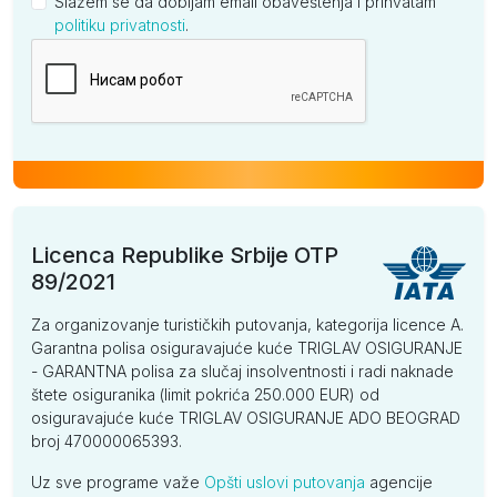
Slažem se da dobijam email obaveštenja i prihvatam
politiku privatnosti
.
Kompanija
Licenca Republike Srbije OTP
89/2021
Za organizovanje turističkih putovanja, kategorija licence A.
Garantna polisa osiguravajuće kuće TRIGLAV OSIGURANJE
- GARANTNA polisa za slučaj insolventnosti i radi naknade
štete osiguranika (limit pokrića 250.000 EUR) od
osiguravajuće kuće TRIGLAV OSIGURANJE ADO BEOGRAD
broj 470000065393.
Uz sve programe važe
Opšti uslovi putovanja
agencije