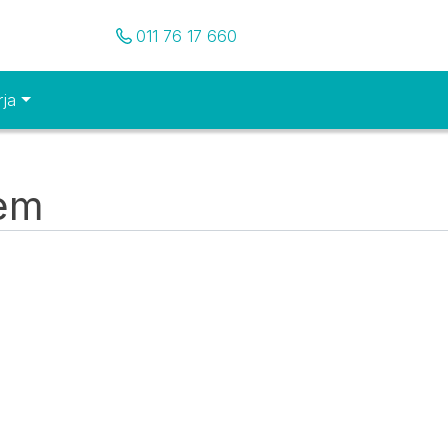
Pozovite nas
011 76 17 660
rja
tem