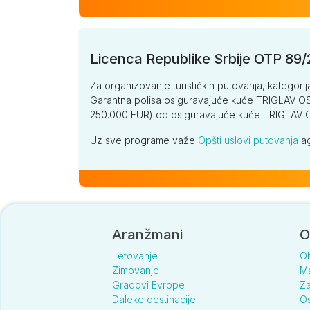
Licenca Republike Srbije OTP 89
Za organizovanje turističkih putovanja, kategorij
Garantna polisa osiguravajuće kuće TRIGLAV OSI
250.000 EUR) od osiguravajuće kuće TRIGLA
Uz sve programe važe
Opšti uslovi putovanja
ag
Aranžmani
O
Letovanje
O
Zimovanje
Ma
Gradovi Evrope
Za
Daleke destinacije
Os