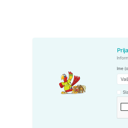
Prij
Infor
Ime (
Sl
Kompan