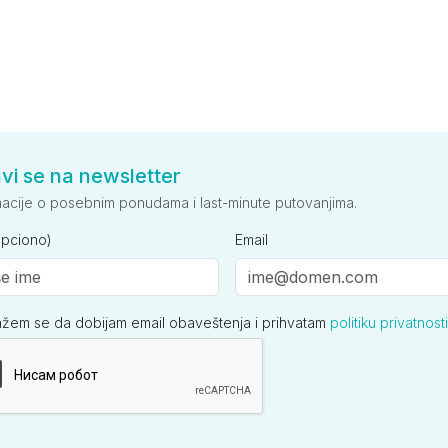
avi se na newsletter
macije o posebnim ponudama i last-minute putovanjima.
opciono)
Email
ažem se da dobijam email obaveštenja i prihvatam
politiku privatnosti
ija