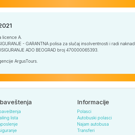
/2021
a licence A.
GURANJE - GARANTNA polisa za slučaj insolventnosti i radi naknade š
V OSIGURANJE ADO BEOGRAD broj 470000065393.
encije ArgusTours.
baveštenja
Informacije
baveštenja
Polasci
iling lista
Autobuski polasci
poslenje
Najam autobusa
iguranje
Transferi