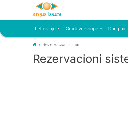
Letovanje
Gradovi Evrope
Dan primi
Osnovni meni
Početna
Rezervacioni sistem
Rezervacioni sis