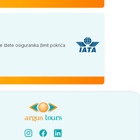
tete osiguranika (limit pokrića