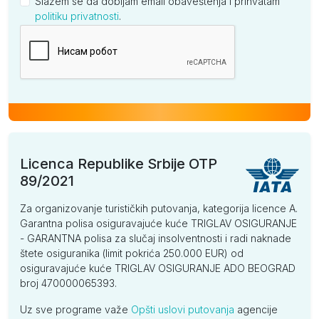
Slažem se da dobijam email obaveštenja i prihvatam
politiku privatnosti
.
Kompanija
Licenca Republike Srbije OTP
89/2021
Za organizovanje turističkih putovanja, kategorija licence A.
Garantna polisa osiguravajuće kuće TRIGLAV OSIGURANJE
- GARANTNA polisa za slučaj insolventnosti i radi naknade
štete osiguranika (limit pokrića 250.000 EUR) od
osiguravajuće kuće TRIGLAV OSIGURANJE ADO BEOGRAD
broj 470000065393.
Uz sve programe važe
Opšti uslovi putovanja
agencije