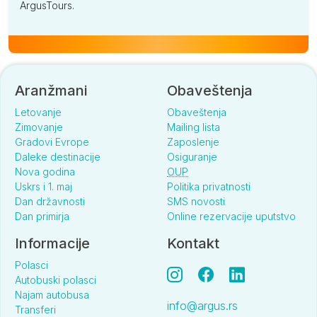
ArgusTours.
Aranžmani
Obaveštenja
Letovanje
Obaveštenja
Zimovanje
Mailing lista
Gradovi Evrope
Zaposlenje
Daleke destinacije
Osiguranje
Nova godina
OUP
Uskrs i 1. maj
Politika privatnosti
Dan državnosti
SMS novosti
Dan primirja
Online rezervacije uputstvo
Informacije
Kontakt
Polasci
Autobuski polasci
Najam autobusa
info@argus.rs
Transferi