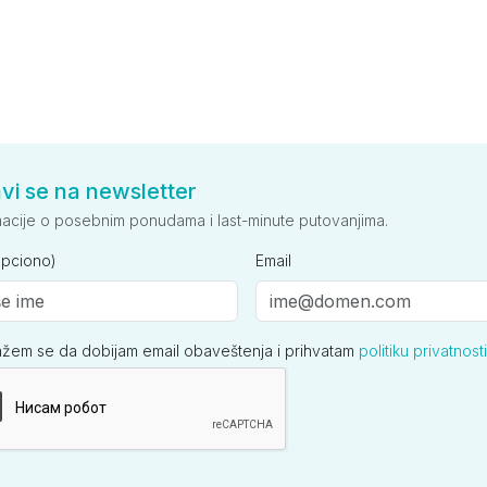
avi se na newsletter
macije o posebnim ponudama i last-minute putovanjima.
opciono)
Email
ažem se da dobijam email obaveštenja i prihvatam
politiku privatnosti
ija