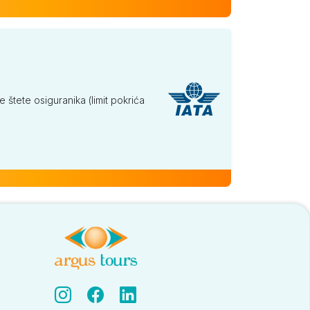
tete osiguranika (limit pokrića