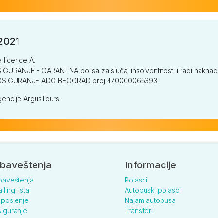
/2021
a licence A.
GURANJE - GARANTNA polisa za slučaj insolventnosti i radi naknade š
V OSIGURANJE ADO BEOGRAD broj 470000065393.
encije ArgusTours.
baveštenja
Informacije
baveštenja
Polasci
iling lista
Autobuski polasci
poslenje
Najam autobusa
iguranje
Transferi