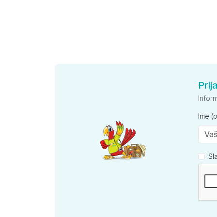
Prij
Infor
Ime (
Sl
Kompan