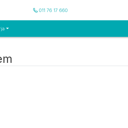
Pozovite nas
011 76 17 660
rja
tem