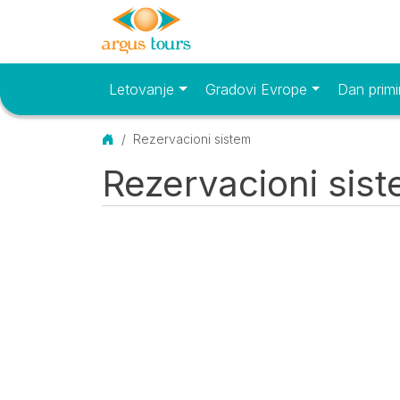
Letovanje
Gradovi Evrope
Dan primi
Osnovni meni
Početna
Rezervacioni sistem
Rezervacioni sis