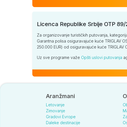
Licenca Republike Srbije OTP 89
Za organizovanje turističkih putovanja, kategorij
Garantna polisa osiguravajuće kuće TRIGLAV OSI
250.000 EUR) od osiguravajuće kuće TRIGLA
Uz sve programe važe
Opšti uslovi putovanja
ag
Aranžmani
O
Letovanje
O
Zimovanje
Ma
Gradovi Evrope
Za
Daleke destinacije
Os