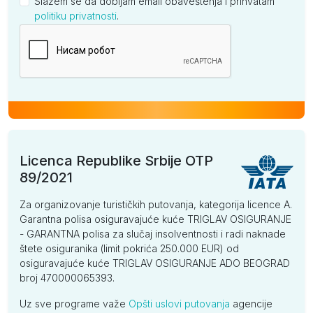
Slažem se da dobijam email obaveštenja i prihvatam
politiku privatnosti
.
Kompanija
Licenca Republike Srbije OTP
89/2021
Za organizovanje turističkih putovanja, kategorija licence A.
Garantna polisa osiguravajuće kuće TRIGLAV OSIGURANJE
- GARANTNA polisa za slučaj insolventnosti i radi naknade
štete osiguranika (limit pokrića 250.000 EUR) od
osiguravajuće kuće TRIGLAV OSIGURANJE ADO BEOGRAD
broj 470000065393.
Uz sve programe važe
Opšti uslovi putovanja
agencije