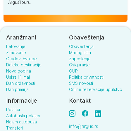
ArgusTours.
Aranžmani
Obaveštenja
Letovanje
Obaveštenja
Zimovanje
Mailing lista
Gradovi Evrope
Zaposlenje
Daleke destinacije
Osiguranje
Nova godina
OUP
Uskrs i 1. maj
Politika privatnosti
Dan državnosti
SMS novosti
Dan primirja
Online rezervacije uputstvo
Informacije
Kontakt
Polasci
Autobuski polasci
Najam autobusa
info@argus.rs
Transferi