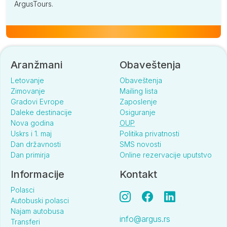
ArgusTours.
Aranžmani
Obaveštenja
Letovanje
Obaveštenja
Zimovanje
Mailing lista
Gradovi Evrope
Zaposlenje
Daleke destinacije
Osiguranje
Nova godina
OUP
Uskrs i 1. maj
Politika privatnosti
Dan državnosti
SMS novosti
Dan primirja
Online rezervacije uputstvo
Informacije
Kontakt
Polasci
Autobuski polasci
Najam autobusa
info@argus.rs
Transferi