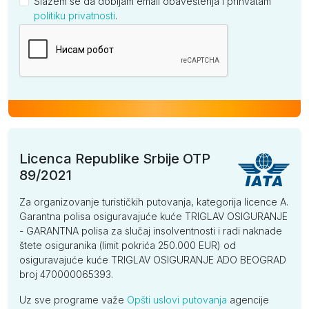
Slažem se da dobijam email obaveštenja i prihvatam
politiku privatnosti
.
Kompanija
Licenca Republike Srbije OTP
89/2021
Za organizovanje turističkih putovanja, kategorija licence A.
Garantna polisa osiguravajuće kuće TRIGLAV OSIGURANJE
- GARANTNA polisa za slučaj insolventnosti i radi naknade
štete osiguranika (limit pokrića 250.000 EUR) od
osiguravajuće kuće TRIGLAV OSIGURANJE ADO BEOGRAD
broj 470000065393.
Uz sve programe važe
Opšti uslovi putovanja
agencije