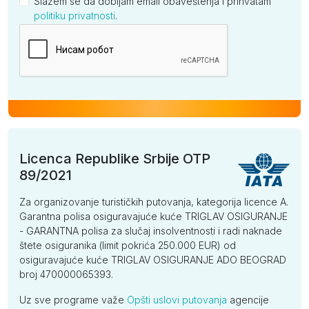
Slažem se da dobijam email obaveštenja i prihvatam
politiku privatnosti
.
Kompanija
Licenca Republike Srbije OTP
89/2021
Za organizovanje turističkih putovanja, kategorija licence A.
Garantna polisa osiguravajuće kuće TRIGLAV OSIGURANJE
- GARANTNA polisa za slučaj insolventnosti i radi naknade
štete osiguranika (limit pokrića 250.000 EUR) od
osiguravajuće kuće TRIGLAV OSIGURANJE ADO BEOGRAD
broj 470000065393.
Uz sve programe važe
Opšti uslovi putovanja
agencije