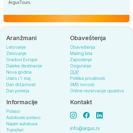
ArgusTours.
Aranžmani
Obaveštenja
Letovanje
Obaveštenja
Zimovanje
Mailing lista
Gradovi Evrope
Zaposlenje
Daleke destinacije
Osiguranje
Nova godina
OUP
Uskrs i 1. maj
Politika privatnosti
Dan državnosti
SMS novosti
Dan primirja
Online rezervacije uputstvo
Informacije
Kontakt
Polasci
Autobuski polasci
Najam autobusa
info@argus.rs
Transferi