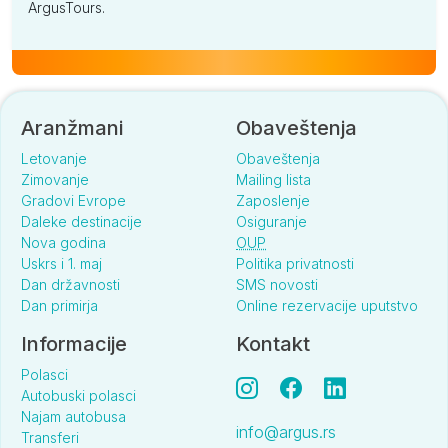
ArgusTours.
Aranžmani
Obaveštenja
Letovanje
Obaveštenja
Zimovanje
Mailing lista
Gradovi Evrope
Zaposlenje
Daleke destinacije
Osiguranje
Nova godina
OUP
Uskrs i 1. maj
Politika privatnosti
Dan državnosti
SMS novosti
Dan primirja
Online rezervacije uputstvo
Informacije
Kontakt
Polasci
Autobuski polasci
Najam autobusa
info@argus.rs
Transferi