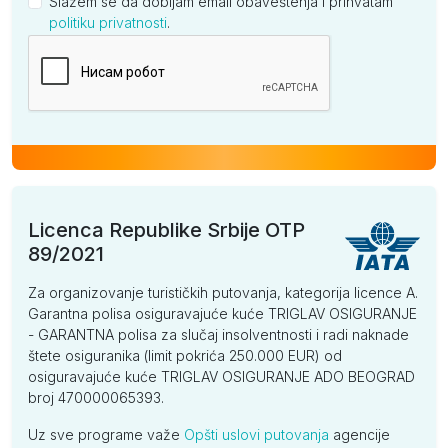
Slažem se da dobijam email obaveštenja i prihvatam
politiku privatnosti
.
Kompanija
Licenca Republike Srbije OTP
89/2021
Za organizovanje turističkih putovanja, kategorija licence A.
Garantna polisa osiguravajuće kuće TRIGLAV OSIGURANJE
- GARANTNA polisa za slučaj insolventnosti i radi naknade
štete osiguranika (limit pokrića 250.000 EUR) od
osiguravajuće kuće TRIGLAV OSIGURANJE ADO BEOGRAD
broj 470000065393.
Uz sve programe važe
Opšti uslovi putovanja
agencije