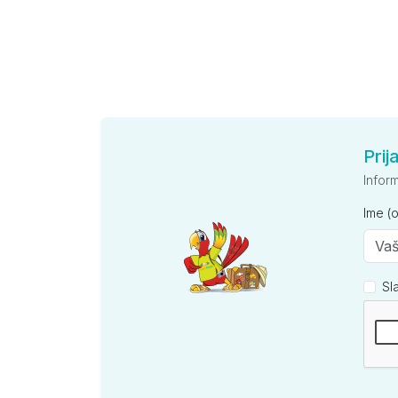
Prij
Infor
Ime (
Sl
Kompan