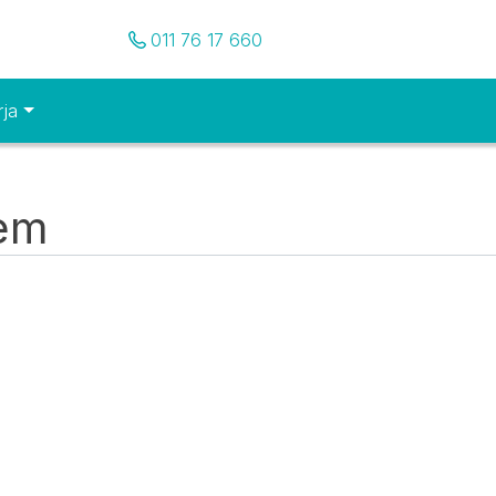
Pozovite nas
011 76 17 660
rja
tem