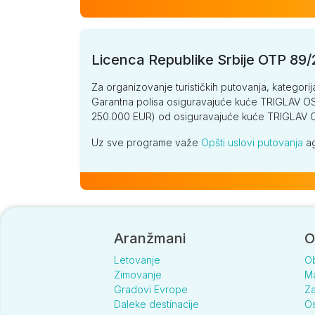
Licenca Republike Srbije OTP 89
Za organizovanje turističkih putovanja, kategorij
Garantna polisa osiguravajuće kuće TRIGLAV OSI
250.000 EUR) od osiguravajuće kuće TRIGLA
Uz sve programe važe
Opšti uslovi putovanja
ag
Aranžmani
O
Letovanje
O
Zimovanje
Ma
Gradovi Evrope
Za
Daleke destinacije
Os