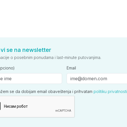
avi se na newsletter
macije o posebnim ponudama i last-minute putovanjima.
opciono)
Email
ažem se da dobijam email obaveštenja i prihvatam
politiku privatnosti
ija