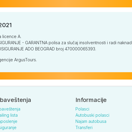
/2021
a licence A.
GURANJE - GARANTNA polisa za slučaj insolventnosti i radi naknade š
V OSIGURANJE ADO BEOGRAD broj 470000065393.
encije ArgusTours.
baveštenja
Informacije
baveštenja
Polasci
iling lista
Autobuski polasci
poslenje
Najam autobusa
iguranje
Transferi