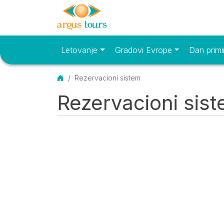
Letovanje
Gradovi Evrope
Dan primi
Osnovni meni
Početna
Rezervacioni sistem
Rezervacioni sis