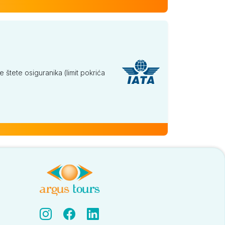
tete osiguranika (limit pokrića