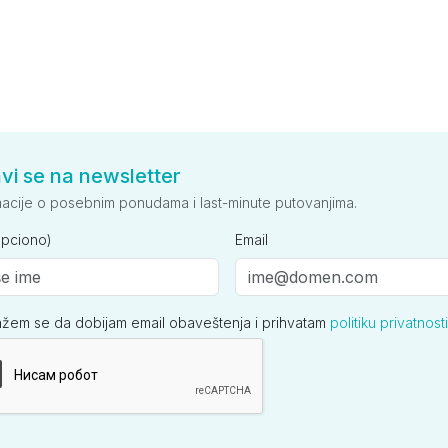
avi se na newsletter
macije o posebnim ponudama i last-minute putovanjima.
opciono)
Email
ažem se da dobijam email obaveštenja i prihvatam
politiku privatnosti
ija