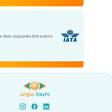
tete osiguranika (limit pokrića