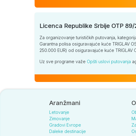
Licenca Republike Srbije OTP 89
Za organizovanje turističkih putovanja, kategorij
Garantna polisa osiguravajuće kuće TRIGLAV OSI
250.000 EUR) od osiguravajuće kuće TRIGLA
Uz sve programe važe
Opšti uslovi putovanja
ag
Aranžmani
O
Letovanje
O
Zimovanje
Ma
Gradovi Evrope
Za
Daleke destinacije
Os