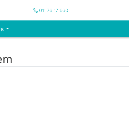
Pozovite nas
011 76 17 660
rja
tem