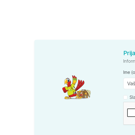
Prij
Infor
Ime (
Sl
Kompan