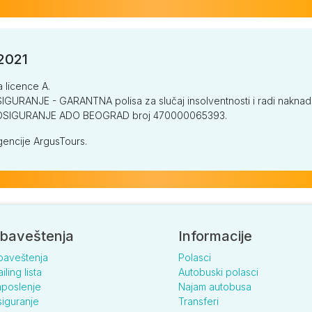
/2021
a licence A.
GURANJE - GARANTNA polisa za slučaj insolventnosti i radi naknade š
V OSIGURANJE ADO BEOGRAD broj 470000065393.
encije ArgusTours.
baveštenja
Informacije
baveštenja
Polasci
iling lista
Autobuski polasci
poslenje
Najam autobusa
iguranje
Transferi