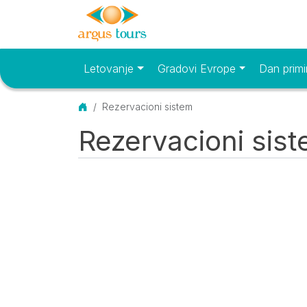
Letovanje
Gradovi Evrope
Dan primi
Osnovni meni
Početna
Rezervacioni sistem
Rezervacioni sis