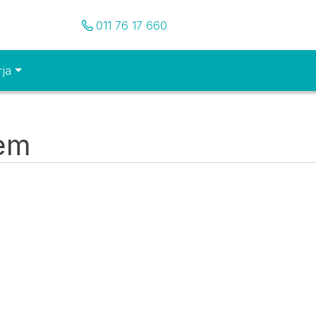
Pozovite nas
011 76 17 660
rja
tem