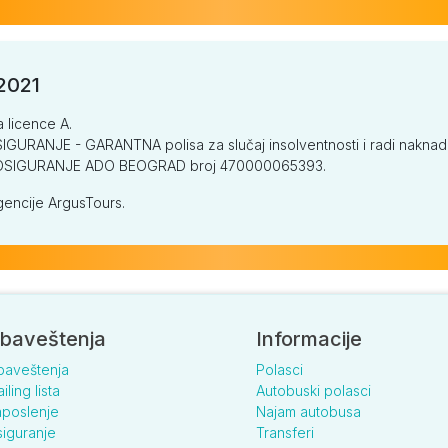
/2021
a licence A.
GURANJE - GARANTNA polisa za slučaj insolventnosti i radi naknade š
V OSIGURANJE ADO BEOGRAD broj 470000065393.
encije ArgusTours.
baveštenja
Informacije
baveštenja
Polasci
iling lista
Autobuski polasci
poslenje
Najam autobusa
iguranje
Transferi