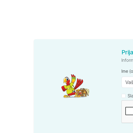
Prij
Infor
Ime (
Sl
Kompan