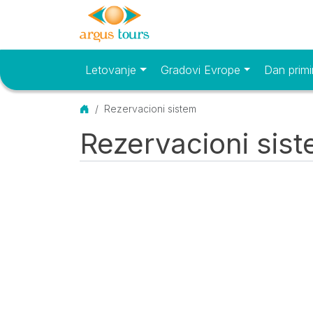
Letovanje
Gradovi Evrope
Dan primi
Osnovni meni
Početna
Rezervacioni sistem
Rezervacioni sis