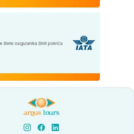
tete osiguranika (limit pokrića