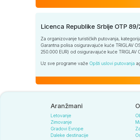
Licenca Republike Srbije OTP 89
Za organizovanje turističkih putovanja, kategorij
Garantna polisa osiguravajuće kuće TRIGLAV OSI
250.000 EUR) od osiguravajuće kuće TRIGLA
Uz sve programe važe
Opšti uslovi putovanja
ag
Aranžmani
O
Letovanje
O
Zimovanje
Ma
Gradovi Evrope
Za
Daleke destinacije
Os