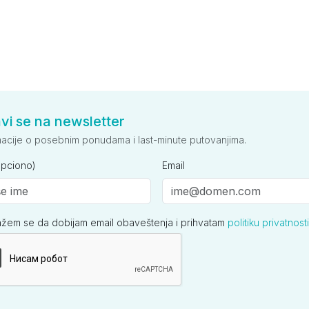
avi se na newsletter
macije o posebnim ponudama i last-minute putovanjima.
opciono)
Email
ažem se da dobijam email obaveštenja i prihvatam
politiku privatnosti
ija