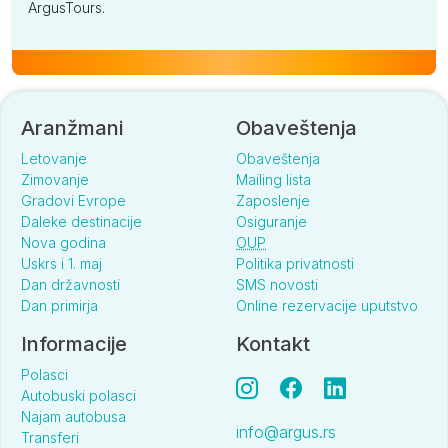
ArgusTours.
Aranžmani
Obaveštenja
Letovanje
Obaveštenja
Zimovanje
Mailing lista
Gradovi Evrope
Zaposlenje
Daleke destinacije
Osiguranje
Nova godina
OUP
Uskrs i 1. maj
Politika privatnosti
Dan državnosti
SMS novosti
Dan primirja
Online rezervacije uputstvo
Informacije
Kontakt
Polasci
Autobuski polasci
Najam autobusa
info@argus.rs
Transferi