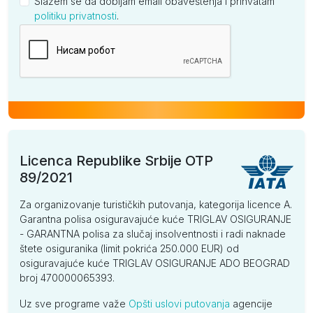
Slažem se da dobijam email obaveštenja i prihvatam
politiku privatnosti
.
Kompanija
Licenca Republike Srbije OTP
89/2021
Za organizovanje turističkih putovanja, kategorija licence A.
Garantna polisa osiguravajuće kuće TRIGLAV OSIGURANJE
- GARANTNA polisa za slučaj insolventnosti i radi naknade
štete osiguranika (limit pokrića 250.000 EUR) od
osiguravajuće kuće TRIGLAV OSIGURANJE ADO BEOGRAD
broj 470000065393.
Uz sve programe važe
Opšti uslovi putovanja
agencije