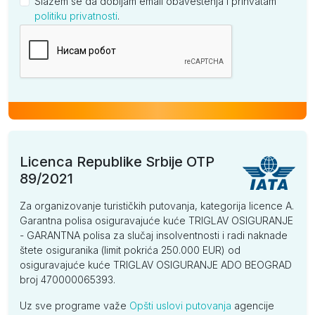
Slažem se da dobijam email obaveštenja i prihvatam
politiku privatnosti
.
Kompanija
Licenca Republike Srbije OTP
89/2021
Za organizovanje turističkih putovanja, kategorija licence A.
Garantna polisa osiguravajuće kuće TRIGLAV OSIGURANJE
- GARANTNA polisa za slučaj insolventnosti i radi naknade
štete osiguranika (limit pokrića 250.000 EUR) od
osiguravajuće kuće TRIGLAV OSIGURANJE ADO BEOGRAD
broj 470000065393.
Uz sve programe važe
Opšti uslovi putovanja
agencije