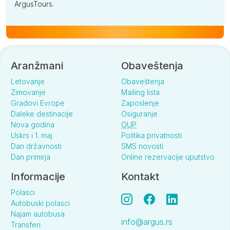
ArgusTours.
Aranžmani
Obaveštenja
Letovanje
Obaveštenja
Zimovanje
Mailing lista
Gradovi Evrope
Zaposlenje
Daleke destinacije
Osiguranje
Nova godina
OUP
Uskrs i 1. maj
Politika privatnosti
Dan državnosti
SMS novosti
Dan primirja
Online rezervacije uputstvo
Informacije
Kontakt
Polasci
Autobuski polasci
Najam autobusa
info@argus.rs
Transferi