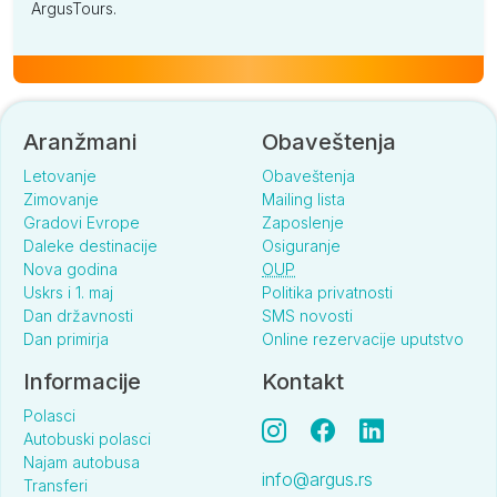
ArgusTours.
Aranžmani
Obaveštenja
Letovanje
Obaveštenja
Zimovanje
Mailing lista
Gradovi Evrope
Zaposlenje
Daleke destinacije
Osiguranje
Nova godina
OUP
Uskrs i 1. maj
Politika privatnosti
Dan državnosti
SMS novosti
Dan primirja
Online rezervacije uputstvo
Informacije
Kontakt
Polasci
Autobuski polasci
Najam autobusa
info@argus.rs
Transferi