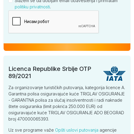
Slažem se da dobijam email obaveštenja i prihvatam
politiku privatnosti
.
Kompanija
Licenca Republike Srbije OTP
89/2021
Za organizovanje turističkih putovanja, kategorija licence A.
Garantna polisa osiguravajuće kuće TRIGLAV OSIGURANJE
- GARANTNA polisa za slučaj insolventnosti i radi naknade
štete osiguranika (limit pokrića 250.000 EUR) od
osiguravajuće kuće TRIGLAV OSIGURANJE ADO BEOGRAD
broj 470000065393.
Uz sve programe važe
Opšti uslovi putovanja
agencije