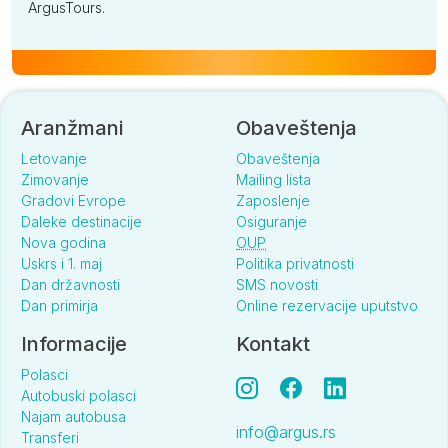
ArgusTours.
Aranžmani
Obaveštenja
Letovanje
Obaveštenja
Zimovanje
Mailing lista
Gradovi Evrope
Zaposlenje
Daleke destinacije
Osiguranje
Nova godina
OUP
Uskrs i 1. maj
Politika privatnosti
Dan državnosti
SMS novosti
Dan primirja
Online rezervacije uputstvo
Informacije
Kontakt
Polasci
Autobuski polasci
Najam autobusa
info@argus.rs
Transferi