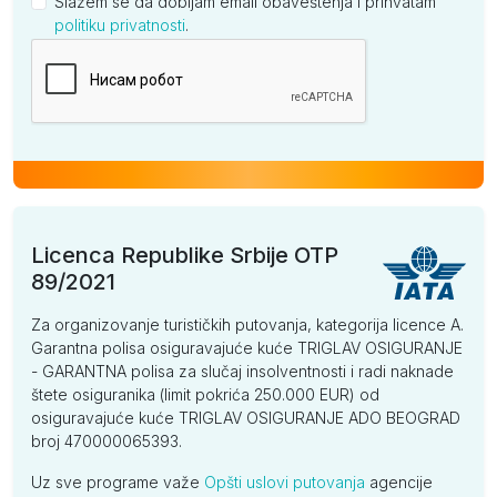
Slažem se da dobijam email obaveštenja i prihvatam
politiku privatnosti
.
Kompanija
Licenca Republike Srbije OTP
89/2021
Za organizovanje turističkih putovanja, kategorija licence A.
Garantna polisa osiguravajuće kuće TRIGLAV OSIGURANJE
- GARANTNA polisa za slučaj insolventnosti i radi naknade
štete osiguranika (limit pokrića 250.000 EUR) od
osiguravajuće kuće TRIGLAV OSIGURANJE ADO BEOGRAD
broj 470000065393.
Uz sve programe važe
Opšti uslovi putovanja
agencije