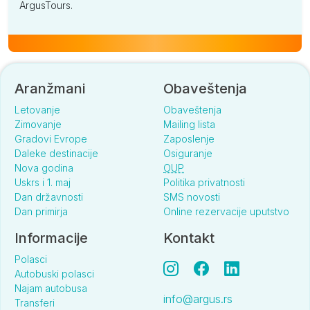
ArgusTours.
Aranžmani
Obaveštenja
Letovanje
Obaveštenja
Zimovanje
Mailing lista
Gradovi Evrope
Zaposlenje
Daleke destinacije
Osiguranje
Nova godina
OUP
Uskrs i 1. maj
Politika privatnosti
Dan državnosti
SMS novosti
Dan primirja
Online rezervacije uputstvo
Informacije
Kontakt
Polasci
Autobuski polasci
Najam autobusa
info@argus.rs
Transferi