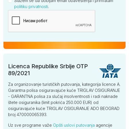
Slažem se da dobijam email obaveštenja i prihvatam
politiku privatnosti
.
Kompanija
Licenca Republike Srbije OTP
89/2021
Za organizovanje turističkih putovanja, kategorija licence A.
Garantna polisa osiguravajuće kuće TRIGLAV OSIGURANJE
- GARANTNA polisa za slučaj insolventnosti i radi naknade
štete osiguranika (limit pokrića 250.000 EUR) od
osiguravajuće kuće TRIGLAV OSIGURANJE ADO BEOGRAD
broj 470000065393.
Uz sve programe važe
Opšti uslovi putovanja
agencije