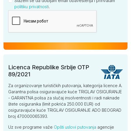
Slažem se da dobijam email obaveštenja i prihvatam
politiku privatnosti
.
Kompanija
Licenca Republike Srbije OTP
89/2021
Za organizovanje turističkih putovanja, kategorija licence A.
Garantna polisa osiguravajuće kuće TRIGLAV OSIGURANJE
- GARANTNA polisa za slučaj insolventnosti i radi naknade
štete osiguranika (limit pokrića 250.000 EUR) od
osiguravajuće kuće TRIGLAV OSIGURANJE ADO BEOGRAD
broj 470000065393.
Uz sve programe važe
Opšti uslovi putovanja
agencije