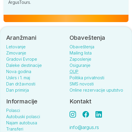
ArgusTours.
Aranžmani
Obaveštenja
Letovanje
Obaveštenja
Zimovanje
Mailing lista
Gradovi Evrope
Zaposlenje
Daleke destinacije
Osiguranje
Nova godina
OUP
Uskrs i 1. maj
Politika privatnosti
Dan državnosti
SMS novosti
Dan primirja
Online rezervacije uputstvo
Informacije
Kontakt
Polasci
Autobuski polasci
Najam autobusa
info@argus.rs
Transferi