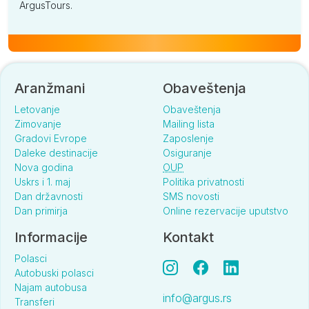
ArgusTours.
Aranžmani
Obaveštenja
Letovanje
Obaveštenja
Zimovanje
Mailing lista
Gradovi Evrope
Zaposlenje
Daleke destinacije
Osiguranje
Nova godina
OUP
Uskrs i 1. maj
Politika privatnosti
Dan državnosti
SMS novosti
Dan primirja
Online rezervacije uputstvo
Informacije
Kontakt
Polasci
Autobuski polasci
Najam autobusa
info@argus.rs
Transferi