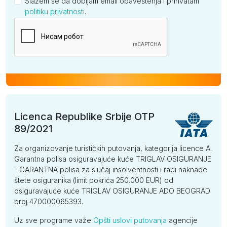
Slažem se da dobijam email obaveštenja i prihvatam
politiku privatnosti
.
Kompanija
Licenca Republike Srbije OTP
89/2021
Za organizovanje turističkih putovanja, kategorija licence A.
Garantna polisa osiguravajuće kuće TRIGLAV OSIGURANJE
- GARANTNA polisa za slučaj insolventnosti i radi naknade
štete osiguranika (limit pokrića 250.000 EUR) od
osiguravajuće kuće TRIGLAV OSIGURANJE ADO BEOGRAD
broj 470000065393.
Uz sve programe važe
Opšti uslovi putovanja
agencije