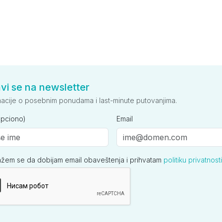
avi se na newsletter
macije o posebnim ponudama i last-minute putovanjima.
opciono)
Email
ažem se da dobijam email obaveštenja i prihvatam
politiku privatnosti
ija