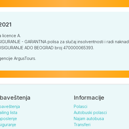
/2021
a licence A.
GURANJE - GARANTNA polisa za slučaj insolventnosti i radi naknade š
V OSIGURANJE ADO BEOGRAD broj 470000065393.
encije ArgusTours.
baveštenja
Informacije
baveštenja
Polasci
iling lista
Autobuski polasci
poslenje
Najam autobusa
iguranje
Transferi