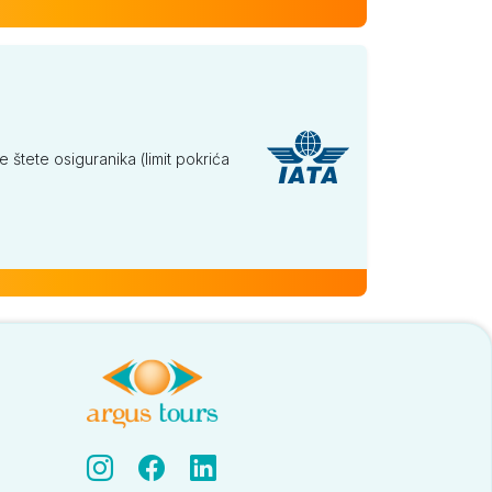
tete osiguranika (limit pokrića