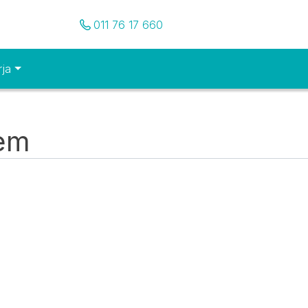
Pozovite nas
011 76 17 660
rja
tem