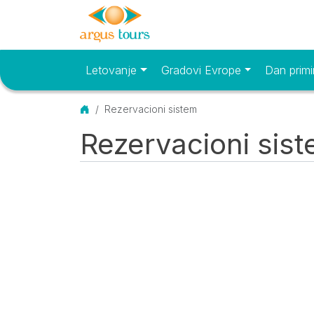
Letovanje
Gradovi Evrope
Dan primi
Osnovni meni
Početna
Rezervacioni sistem
Rezervacioni sis