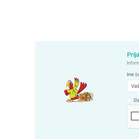
Prij
Infor
Ime (
Sl
Kompan