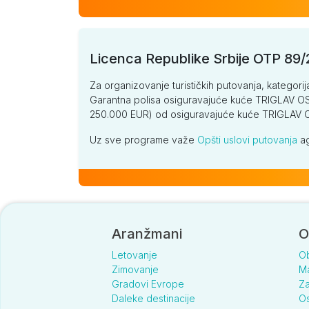
Licenca Republike Srbije OTP 89
Za organizovanje turističkih putovanja, kategorij
Garantna polisa osiguravajuće kuće TRIGLAV OSI
250.000 EUR) od osiguravajuće kuće TRIGLA
Uz sve programe važe
Opšti uslovi putovanja
ag
Aranžmani
O
Letovanje
O
Zimovanje
Ma
Gradovi Evrope
Za
Daleke destinacije
Os