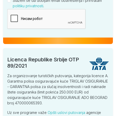
Slažem se da dobijam email obaveštenja i prihvatam
politiku privatnosti
.
Kompanija
Licenca Republike Srbije OTP
89/2021
Za organizovanje turističkih putovanja, kategorija licence A.
Garantna polisa osiguravajuće kuće TRIGLAV OSIGURANJE
- GARANTNA polisa za slučaj insolventnosti i radi naknade
štete osiguranika (limit pokrića 250.000 EUR) od
osiguravajuće kuće TRIGLAV OSIGURANJE ADO BEOGRAD
broj 470000065393.
Uz sve programe važe
Opšti uslovi putovanja
agencije