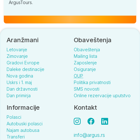
ArgusTours.
Aranžmani
Obaveštenja
Letovanje
Obaveštenja
Zimovanje
Mailing lista
Gradovi Evrope
Zaposlenje
Daleke destinacije
Osiguranje
Nova godina
OUP
Uskrs i 1. maj
Politika privatnosti
Dan državnosti
SMS novosti
Dan primirja
Online rezervacije uputstvo
Informacije
Kontakt
Polasci
Autobuski polasci
Najam autobusa
info@argus.rs
Transferi